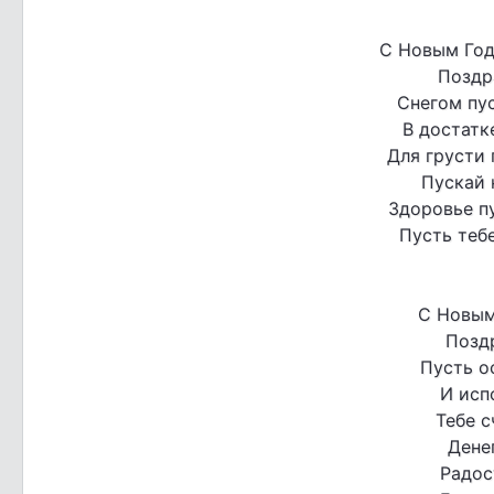
С Новым Год
Поздра
Снегом пус
В достатк
Для грусти 
Пускай 
Здоровье п
Пусть теб
С Новым
Позд
Пусть о
И исп
Тебе с
Денег
Радос