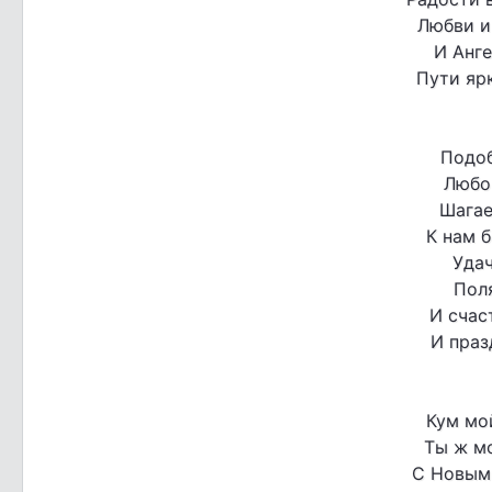
Любви и
И Анге
Пути ярк
Подоб
Любо
Шагае
К нам 
Удач
Пол
И счас
И праз
Кум мо
Ты ж м
С Новым