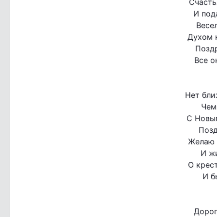
Счасть
И под
Весел
Духом н
Позд
Все о
Нет бли
Чем
С Новы
Позд
Желаю 
И жи
О крест
И б
Дорог