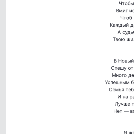
Чтобы
Вмиг ис
Чтоб 
Каждый де
А судь
Твою жи
В Новый 
Спешу от
Много де
Успешным бы
Семья тебя
И на р
Лучше т
Нет — вс
Я же