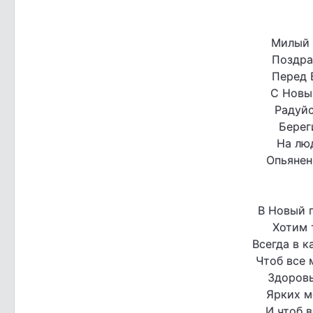
Милый 
Поздра
Перед 
С Новы
Радуйс
Берег
На лю
Опьянен
В Новый г
Хотим 
Всегда в к
Чтоб все 
Здоровь
Ярких м
И чтоб 