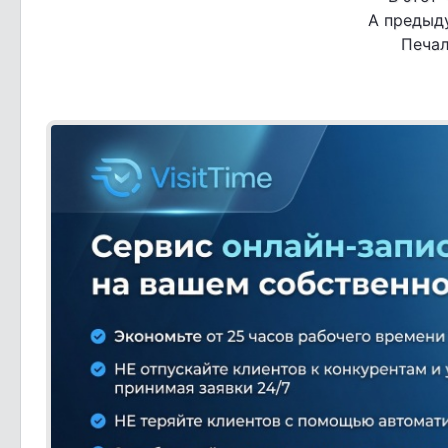
А предыд
Печал