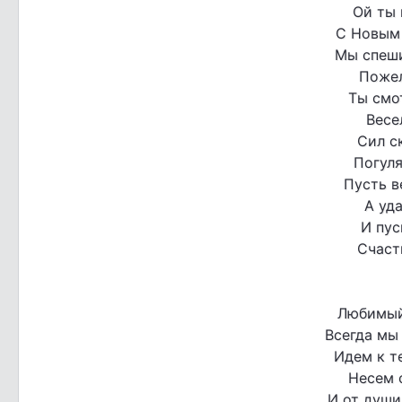
Ой ты 
С Новым
Мы спеши
Пожел
Ты смот
Весе
Сил с
Погуля
Пусть в
А уда
И пус
Счаст
Любимый
Всегда мы 
Идем к те
Несем 
И от души