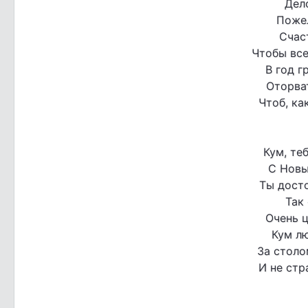
Дел
Поже
Счас
Чтобы все
В год г
Оторва
Чтоб, ка
Кум, те
С Новы
Ты досто
Так
Очень ц
Кум л
За столо
И не стр