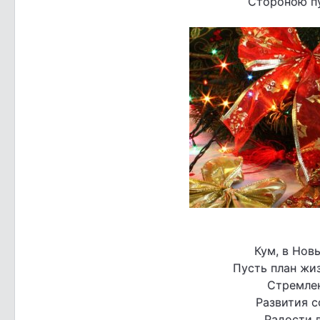
Стороною пу
Кум, в Нов
Пусть план жи
Стремлен
Развития с
Радости 