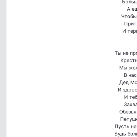
Больш
А е
Чтобы
Притя
И тер
Ты не пр
Крест
Мы жел
В на
Дед Мо
И здоро
И теб
Захва
Обезья
Петушо
Пусть не
Будь бо