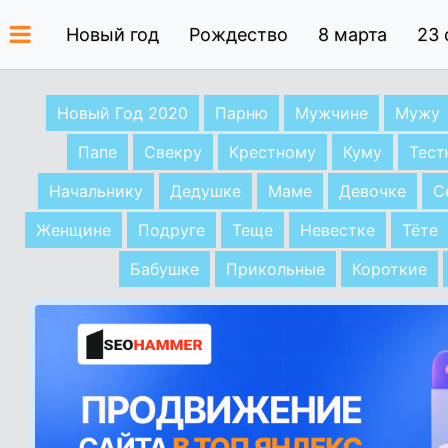
Новый год
Рождество
8 марта
23 
Новый Год 2020
Парню
Мужчине
Мужу
Папе
Свекру
Крестному
Куму
Тес
Начальнику
Дедушке
Маме
Девочке
С
Женщине
Подруге
Теще
Невестке
Тёте
Бабушке
Прикольные
Короткие