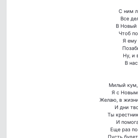
С ним л
Все де
В Новый 
Чтоб по
Я ему
Позабы
Ну, и
В на
Милый кум,
Я с Новым
Желаю, в жизни
И дни тв
Ты крестник
И помога
Еще раз по
Пусть будет