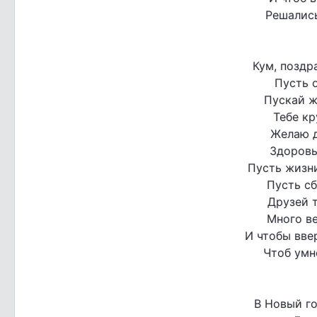
Решались
Кум, поздр
Пусть о
Пускай ж
Тебе кр
Желаю д
Здоровь
Пусть жизни
Пусть сб
Друзей 
Много ве
И чтобы вве
Чтоб умн
В Новый г