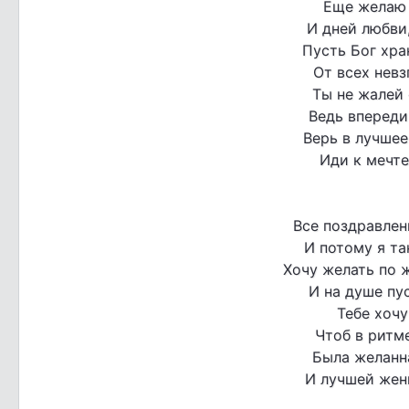
Еще желаю 
И дней любви,
Пусть Бог хра
От всех невз
Ты не жалей
Ведь впереди
Верь в лучшее
Иди к мечте
Все поздравлен
И потому я та
Хочу желать по 
И на душе пус
Тебе хочу
Чтоб в ритме
Была желанн
И лучшей жен