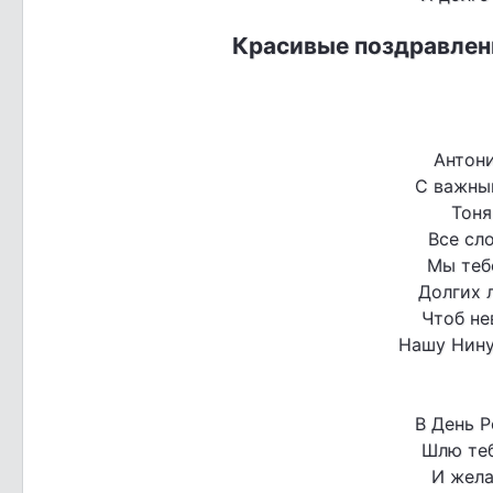
Красивые поздравлен
Антони
С важны
Тоня
Все сло
Мы теб
Долгих л
Чтоб не
Нашу Нину
В День Р
Шлю те
И жела