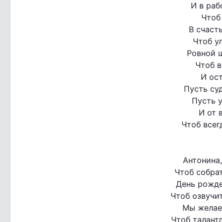
И в раб
Чтоб
В счаст
Чтоб у
Ровной ш
Чтоб в
И ос
Пусть суд
Пусть 
И от 
Чтоб всег
Антонина
Чтоб собрат
День рожде
Чтоб озвучи
Мы желае
Чтоб талантл