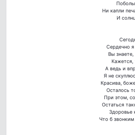
Поболь
Ни капли печ
И солнц
Сегод
Сердечно я 
Вы знаете,
Кажется, 
А ведь и вп
Я не скуплюс
Красива, бож
Осталось то
При этом, с
Остаться так
Здоровье 
Что б звонким