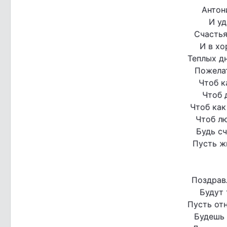
Антон
И уд
Счастья
И в хо
Теплых д
Пожела
Чтоб к
Чтоб 
Чтоб как
Чтоб лю
Будь с
Пусть ж
Поздрав
Будут 
Пусть от
Будешь 