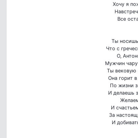
Хочу я по
Навстреч
Все оста
Ты носишь
Что с гречес
О, Антон
Мужчин чаруе
Ты вековую 
Она горит в
По жизни з
И делаешь э
Желаем
И счастьем
За настоящ
И добиват