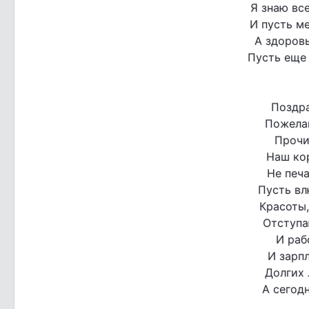
Я знаю все
И пусть м
А здоровь
Пусть еще 
Поздра
Пожелан
Прочи
Наш ко
Не печа
Пусть в
Красоты,
Отступа
И раб
И зарпл
Долгих 
А сегод