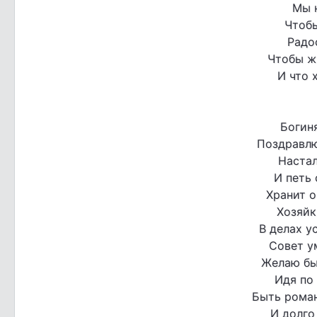
Мы 
Чтоб
Радо
Чтобы ж
И что 
Богиня
Поздравлю
Наста
И петь 
Хранит о
Хозяйк
В делах у
Совет у
Желаю бы
Идя по
Быть роман
И долго