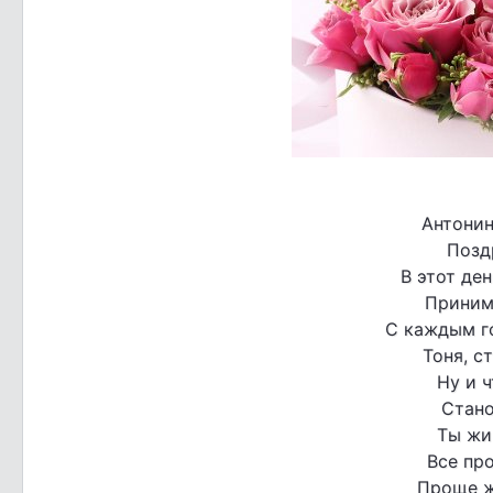
Антонин
Позд
В этот ден
Приним
С каждым г
Тоня, с
Ну и 
Стано
Ты жив
Все пр
Проще жи