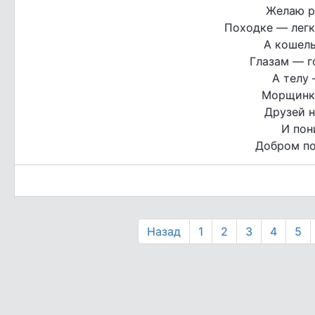
Желаю р
Походке — легк
А кошель
Глазам — г
А телу 
Морщинка
Друзей н
И пон
Добром по
Назад
1
2
3
4
5