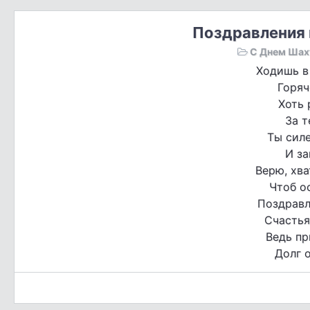
Поздравления 
С Днем Шах
Ходишь в 
Горяч
Хоть 
За т
Ты силе
И за
Верю, хва
Чтоб о
Поздравл
Счастья
Ведь пр
Долг о