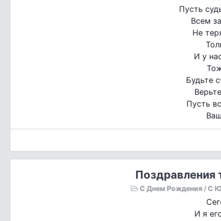
Пусть суд
Всем з
Не тер
Тол
И у на
Тож
Будьте с
Верьте
Пусть вс
Ваш
Поздравления т
С Днем Рождения
/
С Ю
Сег
И я ег