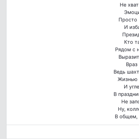
Не хват
Эмоци
Просто 
И изб
Прези
Кто т
Рядом с 
Выразит
Враз
Ведь шахт
Жизнью 
И угл
В праздни
Не зап
Ну, колл
В общем, 