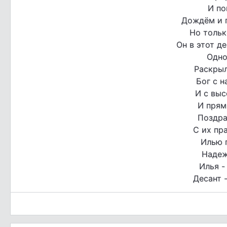
И по
Дождём и г
Но тольк
Он в этот д
Одно
Раскрыл
Бог с н
И с выс
И прям
Поздра
С их пр
Илью 
Надеж
Илья -
Десант 