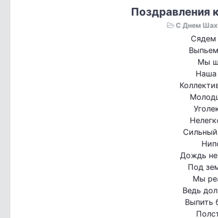
Поздравления к
С Днем Шах
Сядем 
Выпьем 
Мы ш
Наша 
Коллекти
Молодц
Уголе
Нелегк
Сильный
Нип
Дождь не
Под зем
Мы ре
Ведь дол
Выпить 
Полс