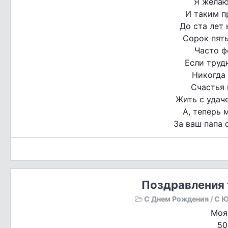
Я желаю
И таким п
До ста лет 
Сорок пять
Часто ф
Если труд
Никогда 
Счастья 
Жить с удач
А, теперь 
За ваш папа 
Поздравления 
С Днем Рождения
/
С Ю
Моя
50