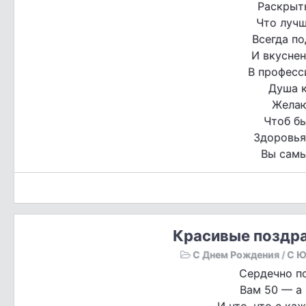
Раскрыть
Что лучш
Всегда п
И вкуснен
В професс
Душа к
Желаю
Чтоб бы
Здоровья,
Вы самы
Красивые поздра
С Днем Рождения
/
С Ю
Сердечно п
Вам 50 — а 
И что, что с к