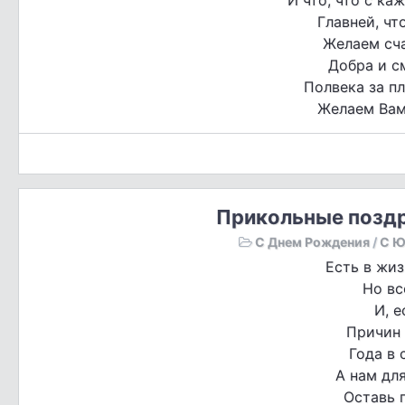
Главней, чт
Желаем сча
Добра и см
Полвека за пл
Желаем Вам
Прикольные поздр
С Днем Рождения
/
С Ю
Есть в жиз
Но вс
И, е
Причин 
Года в 
А нам дл
Оставь 