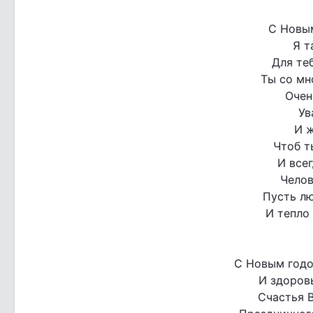
С Новым
Я т
Для теб
Ты со мн
Очен
Ув
И ж
Чтоб т
И всег
Челов
Пусть лю
И тепло 
С Новым годо
И здоровь
Счастья В