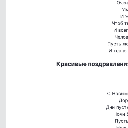
Очен
Ув
И ж
Чтоб т
И всег
Челов
Пусть лю
И тепло 
Красивые поздравлени
С Новым
Дор
Дни пуст
Ночи 
Пусть
Новы