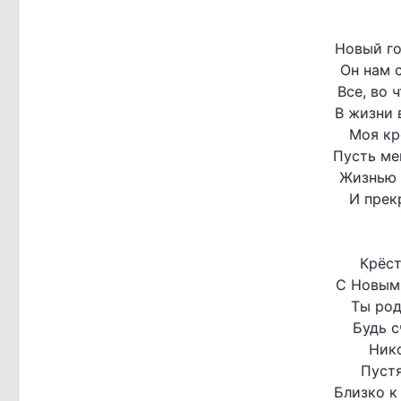
Новый го
Он нам с
Все, во 
В жизни 
Моя кр
Пусть ме
Жизнью 
И прек
Крёст
С Новым
Ты род
Будь с
Нико
Пуст
Близко к