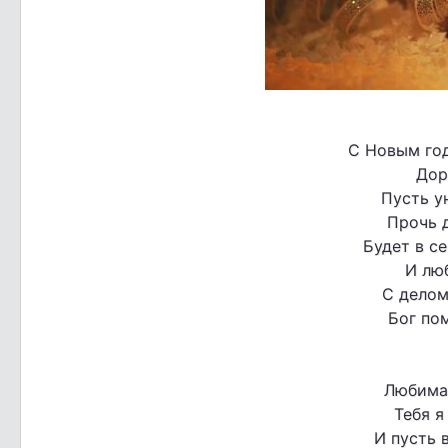
С Новым год
Дор
Пусть у
Прочь 
Будет в се
И лю
С делом
Бог по
Любимая
Тебя я
И пусть 