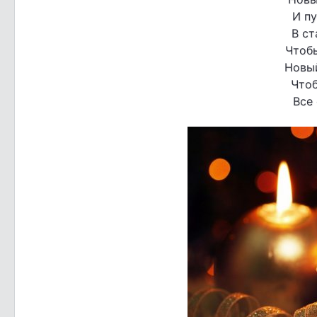
И пу
В ст
Чтоб
Новый
Чтоб
Все 