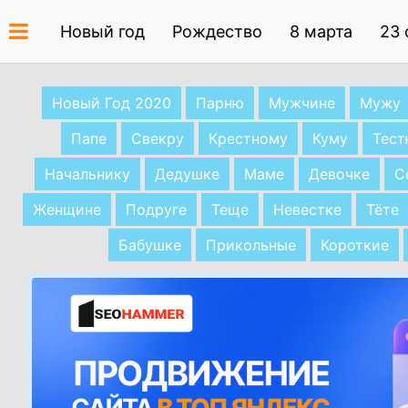
Новый год
Рождество
8 марта
23 
Новый Год 2020
Парню
Мужчине
Мужу
Папе
Свекру
Крестному
Куму
Тес
Начальнику
Дедушке
Маме
Девочке
С
Женщине
Подруге
Теще
Невестке
Тёте
Бабушке
Прикольные
Короткие