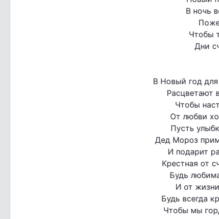
В ночь 
Поже
Чтобы 
Дни с
В Новый год для
Расцветают в
Чтобы наст
От любви хо
Пусть улыбк
Дед Мороз прим
И подарит ра
Крестная от с
Будь любима
И от жизни
Будь всегда к
Чтобы мы горд