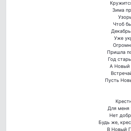
Кружится
Зима пр
Узоры
Чтоб бы
Декабрь
Уже ук
Огромн
Пришла по
Год стар
А Новый 
Встречай
Пусть Новы
Крест
Для меня 
Нет добр
Будь же, крес
В Новый Г