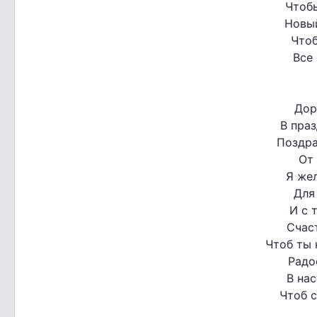
Чтоб
Новый
Чтоб
Все 
Дор
В пра
Поздра
От 
Я же
Для
И с 
Счас
Чтоб ты
Радо
В на
Чтоб с