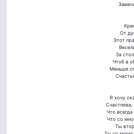
Замеч
Кре
От ду
Этот пра
Весели
За стол
Чтоб в о
Меньше сп
Счастья
Я хочу ск
Счастлива, 
Что всегда
Что со мно
Ты втор
Ты со мною 