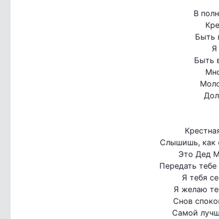
В пол
Кре
Быть 
Я
Быть 
Мно
Моло
Дол
Крестная
Слышишь, как 
Это Дед М
Передать тебе
Я тебя с
Я желаю те
Снов спокой
Самой лучш