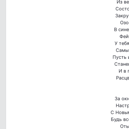
Из в
Состо
Закру
Озо
В сине
Фей
У тебя
Самы
Пусть 
Стане
И в 
Расцв
За ок
Настр
С Новым
Будь вс
Оты