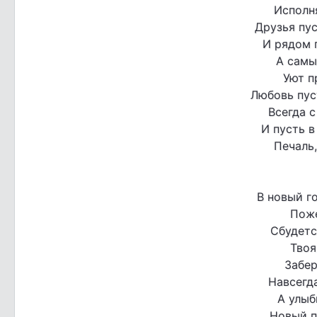
Исполня
Друзья пу
И рядом п
А самы
Уют п
Любовь пус
Всегда с
И пусть в
Печаль,
В новый г
Поже
Сбудетс
Твоя
Забер
Навсегда
А улыб
Новый п