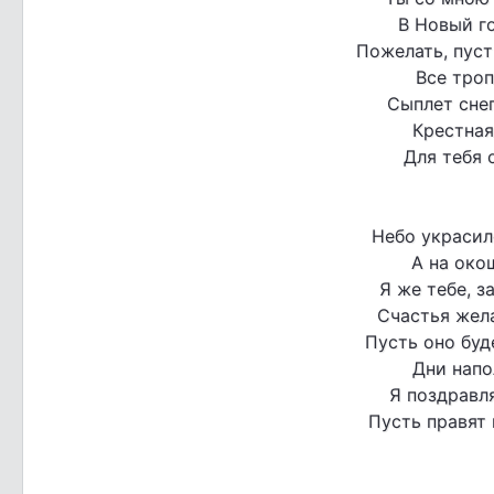
В Новый го
Пожелать, пуст
Все троп
Сыплет снег
Крестная
Для тебя 
Небо украсил
А на око
Я же тебе, з
Счастья жела
Пусть оно буд
Дни напо
Я поздравл
Пусть правят 