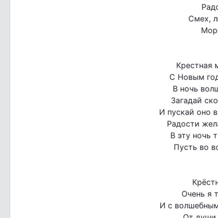
Радо
Смех, л
Мор
Крестная 
С Новым год
В ночь вол
Загадай ско
И пускай оно в
Радости жела
В эту ночь 
Пусть во в
Крёст
Очень я 
И с волшебны
От души 