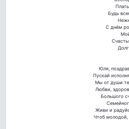
Плать
Будь все
Нежн
С днём р
Мой
Счасть
Долг
Юля, поздра
Пускай исполня
Мы от души те
Любви, здоров
Большого сч
Семейног
Живи и радуйс
Чтоб молодой, 