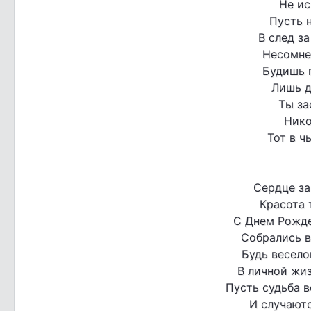
Не ис
Пусть н
В след за
Несомнен
Будишь 
Лишь д
Ты за
Нико
Тот в ч
Сердце за
Красота 
С Днем Рожде
Собрались в
Будь весело
В личной жиз
Пусть судьба 
И случают