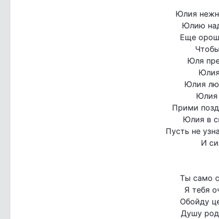
Юлия нежн
Юлию над
Еще орош
Чтобы
Юля пре
Юлия
Юлия лю
Юлия 
Прими позд
Юлия в с
Пусть не узн
И си
Ты само 
Я тебя о
Обойду це
Душу род