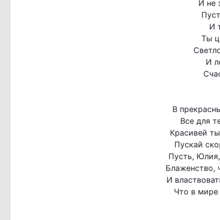
И не 
Пуст
И 
Ты ц
Светло
И л
Счас
В прекрасн
Все для т
Красивей ты 
Пускай ско
Пусть, Юлия,
Блаженство, 
И властвоват
Что в мире