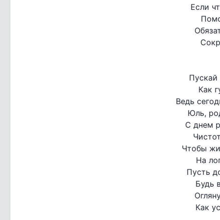
Если чт
Помо
Обяза
Сокр
Пускай 
Как г
Ведь сегод
Юль, ро
С днем 
Чистот
Чтобы жи
На ло
Пусть до
Будь 
Огляну
Как у