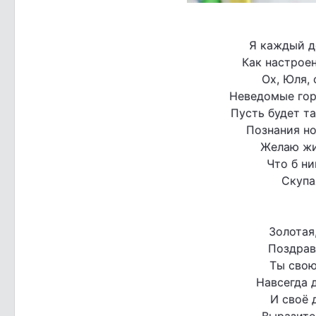
Я каждый д
Как настроен
Ох, Юля,
Неведомые гор
Пусть будет та
Познания но
Желаю жит
Что б ни
Скупа
Золотая
Поздрав
Ты свою
Навсегда д
И своё 
Выразите