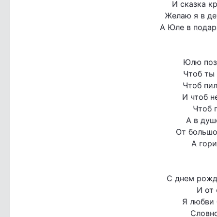
И сказка кр
Желаю я в де
А Юле в подар
Юлю поз
Чтоб ты 
Чтоб пил
И чтоб н
Чтоб 
А в душ
От большо
А гори
С днем рожд
И от
Я любви
Словно