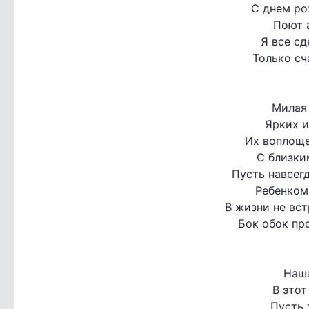
С днем ро
Поют а
Я все сд
Только сч
Милая
Ярких и
Их воплоще
С близки
Пусть навсегд
Ребенком
В жизни не вс
Бок обок пр
Наш
В этот
Пусть 