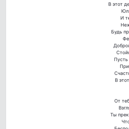
В этот д
Юл
И т
Неж
Будь п
Фе
Доброй
Стой
Пусть
При
Счаст
В это
От теб
Взгл
Ты прек
Что
Беспо