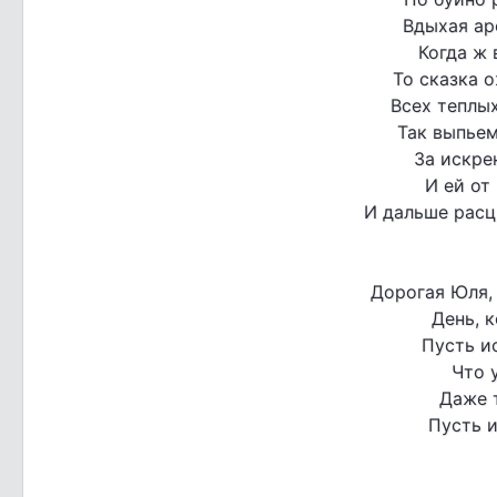
Вдыхая ар
Когда ж
То сказка 
Всех теплых
Так выпье
За искре
И ей от
И дальше расц
Дорогая Юля, 
День, к
Пусть и
Что 
Даже т
Пусть и