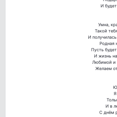
И будет
Умна, кр
Такой теб
И получилась
Родная 
Пусть будет
И жизнь на
Любимой и 
Желаем от
Ю
Я
Толь
И в л
С днём 