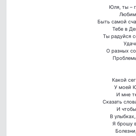
Юля, ты – 
Любима
Быть самой сча
Тебе в Д
Ты радуйся с
Удач
О разных со
Проблемы
Какой се
У моей 
И мне т
Сказать слов
И чтобы
В улыбках,
Я брошу 
Болезни,