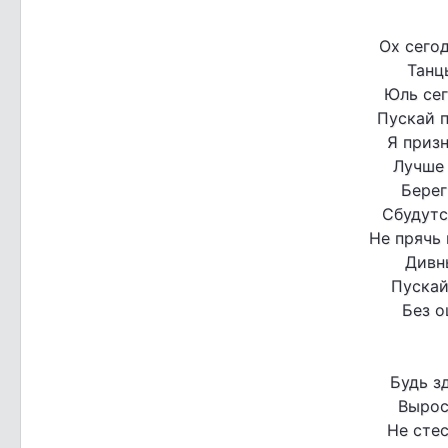
Ох сегод
Танц
Юль сег
Пускай п
Я призн
Лучше 
Берег
Сбудутс
Не прячь 
Дивн
Пускай
Без о
Будь з
Вырос
Не стес