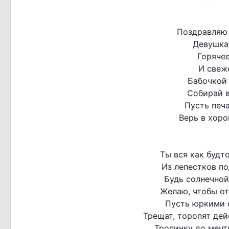
Поздравляю 
Девушка
Горяче
И свеж
Бабочкой 
Собирай в
Пусть печ
Верь в хоро
Ты вся как будто
Из лепестков по
Будь солнечной
Желаю, чтобы от
Пусть юркими 
Трещат, торопят дейс
Тропинку до мечт