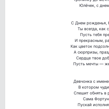
Юлёчек, с дне
С Днем рожденья, Ю
Ты всегда, как 
Пусть тебя пре
И прекрасным, р
Как цветок подсолн
А сюрпризы, праз
Сердце твое доб
Пусть мечты — же
Девчонка с имене
В котором чуди
Спешит обнять в 
Сама Фортуна
Пускай исполнят