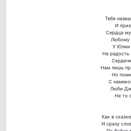
Тебя назва
И приз
Сердца му
Любому 
У Юлии 
На радость 
Сердечк
Нам лишь пр
Но помн
С намеко
Люби Дж
Не то 
Как в сказк
И сразу сло
По буйно 