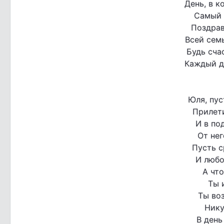
День, в к
Самый 
Поздрав
Всей семь
Будь сча
Каждый де
Юля, пус
Прилети
И в по
От нег
Пусть с
И любо
А что
Ты 
Ты воз
Нику
В ден