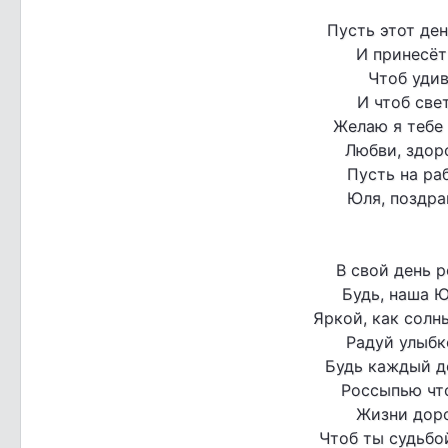
Пусть этот ден
И принесёт
Чтоб уди
И чтоб све
Желаю я тебе 
Любви, здоро
Пусть на раб
Юля, поздра
В свой день р
Будь, наша Ю
Яркой, как солн
Радуй улыбк
Будь каждый д
Россыпью чт
Жизни доро
Чтоб ты судьбо