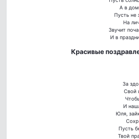
А в дом
Пусть не 
На лич
Звучит поча
И в праздни
Красивые поздравле
За зд
Свой 
Чтобы
И наш
Юля, зай
Сохр
Пусть б
Твой пра