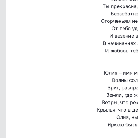
Ты прекрасна,
Беззаботно
Огорченьям не
От тебя уд
И везение 
В начинаниях 
И любовь теб
Юлия – имя м
Волны сол
Бриг, распр
Земли, где ж
Ветры, что ре
Крылья, что в д
Юлия, ны
Яркою быть 