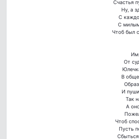
Счастья п
Ну, а 
С каждо
С милым
Чтоб был 
Им
От су
Юлечк
В обще
Образ
И пуши
Так н
А оно
Пожел
Чтоб спо
Пусть 
Сбыться