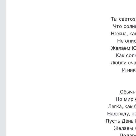
Ты светоз
Что солн
Нежна, ка
Не опис
Желаем Ю
Как сол
Любви сча
И ник
Обычн
Но мир 
Легка, как
Надежду, р
Пусть День 
Желаем 
Подар