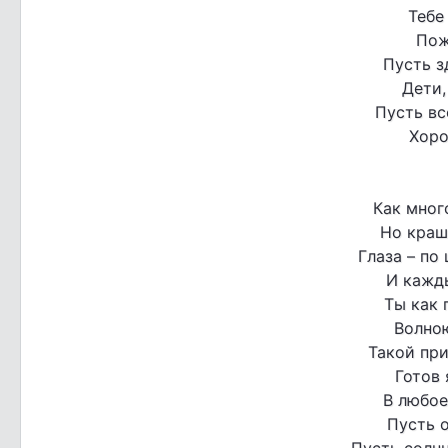
Тебе
Пож
Пусть з
Дети,
Пусть вс
Хоро
Как мног
Но краш
Глаза – по
И кажды
Ты как 
Волною
Такой пр
Готов 
В любое
Пусть о
Пусть солнц