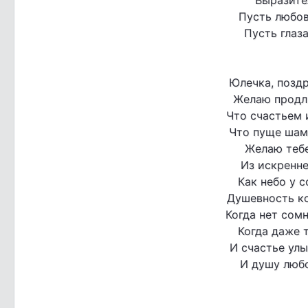
Пусть любов
Пусть глаза
Юлечка, позд
Желаю продли
Что счастьем 
Что пуще шам
Желаю тебе
Из искренне
Как небо у с
Душевность ко
Когда нет сомн
Когда даже 
И счастье улы
И душу любо