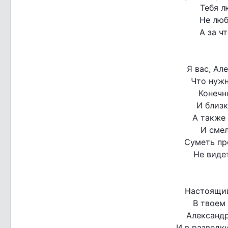
Тебя л
Не люб
А за ч
Я вас, Ал
Что нуж
Конечн
И близк
А также
И смел
Суметь пр
Не видет
Настоящий
В твоем 
Александр
И в разведк