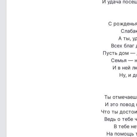
И удача посещ
С рожденья
Слабак
А ты, у
Всех благ 
Пусть дом — 
Семья — н
И в ней л
Ну, и д
Ты отмечаеш
И это повод 
Что ты достои
Ведь о тебе 
В тебе не
На помощь т