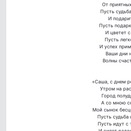
От приятных
Пусть судьба
И подари
Пусть подарк
И цветет с
Пусть легк
И успех прим
Ваши дни н
Волны счаст
«Саша, с днем р
Утром на рас
Город полуд
А со мною с
Мой сынок бесц
Пусть судьба 
Пусть идут с 
И сияет радо