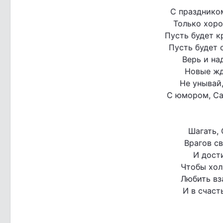
С праздником
Только хоро
Пусть будет к
Пусть будет 
Верь и на
Новые жд
Не унывай,
С юмором, Са
Шагать, 
Врагов св
И дости
Чтобы хол
Любить вз
И в счаст