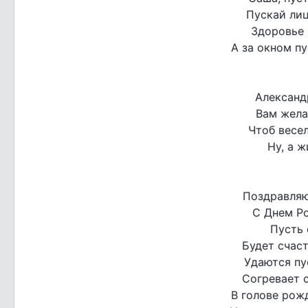
Пускай лиц
Здоровье 
А за окном пу
Александ
Вам жела
Чтоб весе
Ну, а ж
Поздравляю
С Днем Р
Пусть 
Будет счас
Удаются пус
Согревает 
В голове рож