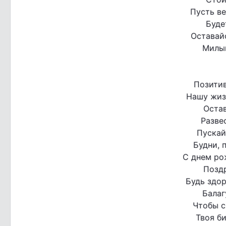
Пусть ве
Буде
Оставай
Милым
Позити
Нашу жиз
Остав
Разве
Пускай
Будни, 
С днем ро
Позд
Будь здо
Балаг
Чтобы с
Твоя б