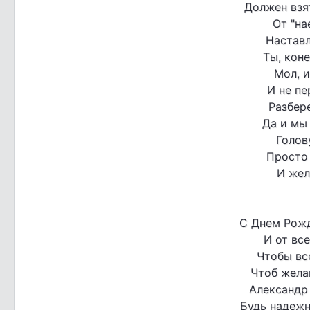
Должен взят
От "на
Наставл
Ты, коне
Мол, и
И не пе
Разбере
Да и мы 
Голов
Просто
И жел
С Днем Рожд
И от вс
Чтобы все
Чтоб жела
Александр 
Будь надежн