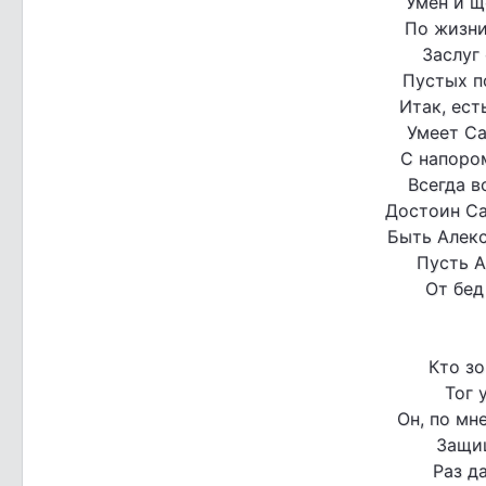
Умен и щ
По жизни
Заслуг 
Пустых п
Итак, ест
Умеет Са
С напоро
Всегда в
Достоин Са
Быть Алекс
Пусть А
От бед
Кто зо
Тог 
Он, по мн
Защи
Раз д