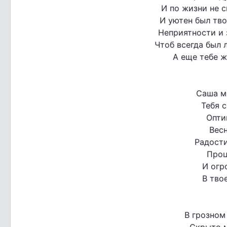
И по жизни не с
И уютен был тв
Неприятности и з
Чтоб всегда был л
А еще тебе ж
Саша м
Тебя 
Опти
Весн
Радости
Проц
И огр
В тво
В грозном
Скрыто 