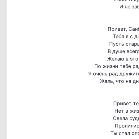
И не за
Привет, Сан
Тебя я с 
Пусть старш
В душе всег
Желаю в это
По жизни тебе рад
Я очень рад дружит
Жаль, что на дн
Привет те
Нет в жиз
Свела судь
Пролились
Ты стал оп