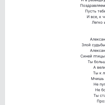
Поздравляем
Пусть теб
И все, к 
Легко 
Алексан
Злой судьбы
Алексан
Синей птицы 
Ты боль
А вели
Ты к 
Мчишь 
Не пу
Не б
Ты ст
Про