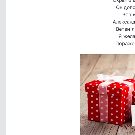
Он допо
Это и
Александ
Ветви л
Я жела
Поражен