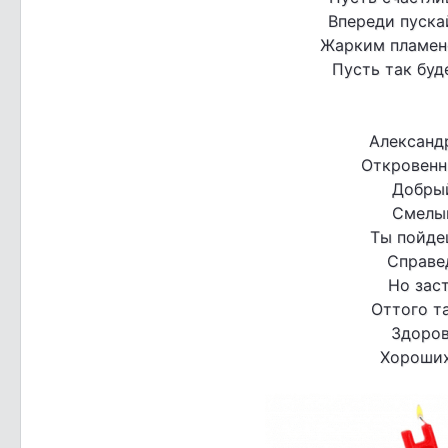
Впереди пуска
Жарким пламене
Пусть так буде
Александр
Откровенн
Добрый
Смелый
Ты пойдеш
Справе
Но зас
Оттого т
Здоров
Хороших