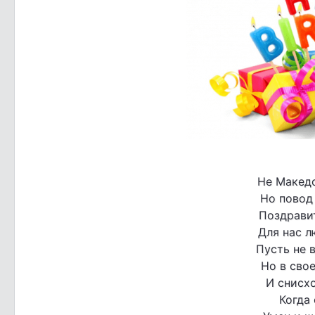
Не Македо
Но повод 
Поздрави
Для нас 
Пусть не в
Но в сво
И снисх
Когда 