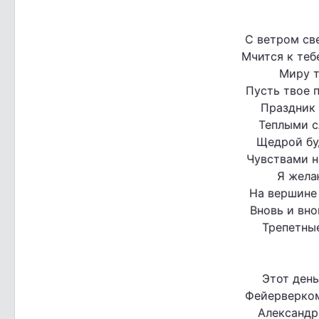
С ветром св
Мчится к теб
Миру т
Пусть твое 
Праздник 
Теплыми с
Щедрой буд
Чувствами н
Я жела
На вершине 
Вновь и вно
Трепетные
Этот день
Фейерверком
Александр