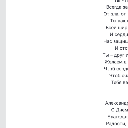
Всегда з
От зла, от 
Ты как 
Всей шир
И сердц
Нас защищ
И отс
Ты – друг 
Желаем в 
Чтоб сердц
Чтоб сч
Тебя ве
Александр
С Днем
Благодат
Радости, 