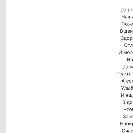
Доро
Наши
Поже
В ден
Здор
Отл
И мол
На
Дел
Пусть 
А ес
Улыб
И ещ
В до
Что
Зач
Наби
Счас