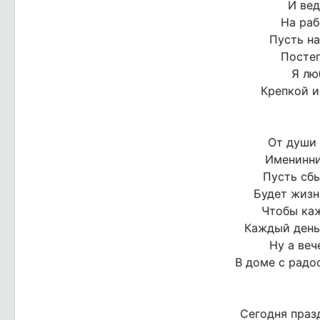
И вед
На раб
Пусть на
Постеп
Я лю
Крепкой и
От души
Именинни
Пусть сб
Будет жизн
Чтобы каж
Каждый день
Ну а веч
В доме с радо
Сегодня праз