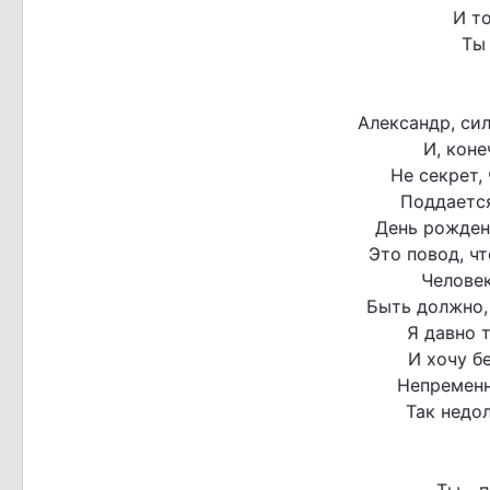
И то
Ты 
Александр, си
И, коне
Не секрет,
Поддается
День рожден
Это повод, ч
Челове
Быть должно, 
Я давно 
И хочу б
Непременн
Так недол
Ты - 