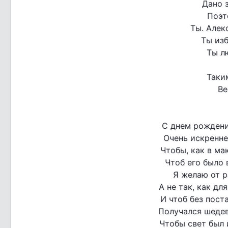
Дано 
Поэт
Ты. Алек
Ты изб
Ты л
Таким
Ве
С днем рождени
Очень искренне
Чтобы, как в ма
Чтоб его было 
Я желаю от р
А не так, как дл
И чтоб без пост
Получался шедев
Чтобы свет был 