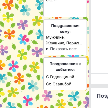
Поздравления
кому:
Мужчине
,
Женщине
,
Парню
...
Показать все:
Поздравления к
событию:
С Годовщиной
Со Свадьбой
Поз