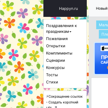
Happyn.ru
Новый
Мал
Поздравления к
праздникам
Пл
Пожелания
Открытки
Комплименты
Сценарии
Конкурсы
Тосты
Стихи
⚡
Сокращение ссылок
- Создать короткий
↗
URL