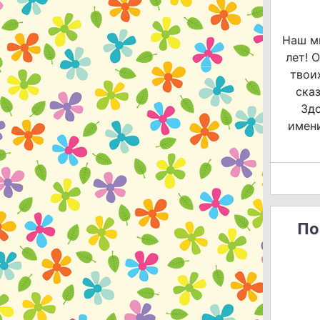
Наш м
лет! 
твои
ска
Здо
имени
По