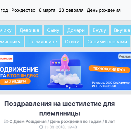
 год
Рождество
8 марта
23 февраля
День рождения
ьчику
Девочке
Сыну
Дочери
Внуку
Внучке
емяннику
Племяннице
Стихи
Своими словами
Рекла
Поздравления на шестилетие для
племянницы
С Днем Рождения
/
День рождения по годам
/
6 лет
11-08-2018, 16:40