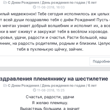
С Днем Рождения
/
День рождения по годам
/
6 лет
11-08-2018, 16:03
илый медвежонок! Тебе сегодня исполнилось аж целых
От всей души поздравляю тебя с днём Рождения! Пусть 
х мечтах узнает добрый волшебник и исполнит их, а вс
зки в миг оживут и закружат тебя в весёлом хороводе.
ровья, удачи, радости и счастья. Расти большой, наш
нник, на радость родителям, родным и близким. Целу
тебя в пухленькую щёчку, зайчик.
Подробне
здравления племяннику на шестилетие
С Днем Рождения
/
День рождения по годам
/
6 лет
11-08-2018, 15:25
Счастья, радости, удачи
Я желаю племяшу.
Вырастешь большим, а значит