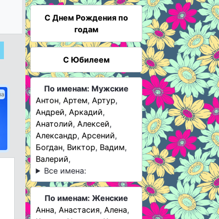
C Днем Рождения по
годам
С Юбилеем
По именам: Мужские
ма
Антон
,
Артем
,
Артур
,
Андрей
,
Аркадий
,
Анатолий
,
Алексей
,
Александр
,
Арсений
,
Богдан
,
Виктор
,
Вадим
,
Валерий
,
Все имена:
По именам: Женские
Анна
,
Анастасия
,
Алена
,