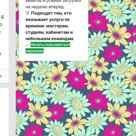
визитов и ровная загрузка
на неделю вперёд.
💡
Подходит тем, кто
 6
оказывает услуги по
о
времени: мастерам,
е
студиям, кабинетам и
небольшим командам.
✅
Начать пользоваться
сервисом
ю
е