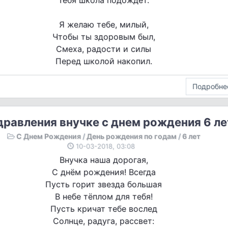
Тебя школа подождет.
Я желаю тебе, милый,
Чтобы ты здоровым был,
Смеха, радости и силы
Перед школой накопил.
Подробне
равления внучке с днем рождения 6 ле
С Днем Рождения
/
День рождения по годам
/
6 лет
10-03-2018, 03:08
Внучка наша дорогая,
С днём рождения! Всегда
Пусть горит звезда большая
В небе тёплом для тебя!
Пусть кричат тебе вослед
Солнце, радуга, рассвет: