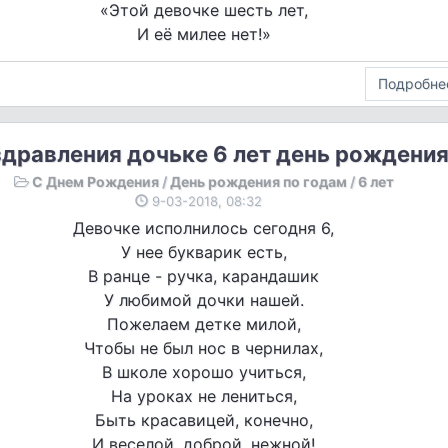
«Этой девочке шесть лет,
И её милее нет!»
Подробне
дравления дочьке 6 лет день рождени
С Днем Рождения
/
День рождения по годам
/
6 лет
9-03-2018, 08:32
Девочке исполнилось сегодня 6,
У нее букварик есть,
В ранце - ручка, карандашик
У любимой дочки нашей.
Пожелаем детке милой,
Чтобы не был нос в чернилах,
В школе хорошо учиться,
На уроках не лениться,
Быть красавицей, конечно,
И веселой, доброй, нежной!