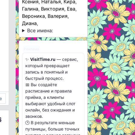
Ксения
,
Наталья
,
Кира
,
Галина
,
Виктория
,
Ева
,
Вероника
,
Валерия
,
Диана
,
Все имена:
Реклама
✨
VisitTime.ru
— сервис,
который превращает
запись в понятный и
быстрый процесс.
📅 Вы создаёте
расписание и правила
приёма, а клиенты
е
выбирают удобный слот
онлайн, без ожидания и
звонков.
6
🕒 В результате меньше
путаницы, больше точных