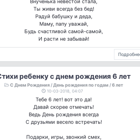
Внученька невестой стала,
Ты живи всегда без бед!
Радуй бабушку и деда,
Маму, папу уважай,
Будь счастливой самой-самой,
И расти не забывай!
Подробне
Стихи ребенку с днем рождения 6 лет
С Днем Рождения
/
День рождения по годам
/
6 лет
10-03-2018, 04:07
Тебе 6 лет! вот это да!
Давай скорее отмечать!
Ведь День рождения всегда
С друзьями весело встречать!
Подарки, игры, звонкий смех,