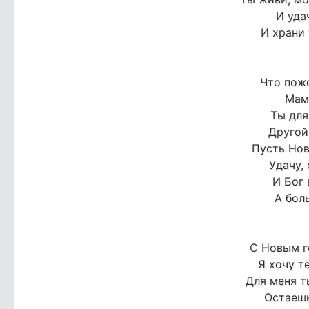
И уда
И храни 
Что поже
Мам
Ты для
Другой 
Пусть Нов
Удачу,
И Бог 
А боль
С Новым г
Я хочу т
Для меня т
Остаешь