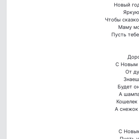
Новый го
Яркую
Чтобы сказко
Маму мо
Пусть тебе
Доро
С Новым 
От ду
Знаешь
Будет о
А шампа
Кошелек 
А снежок
С Новым
Пусть у