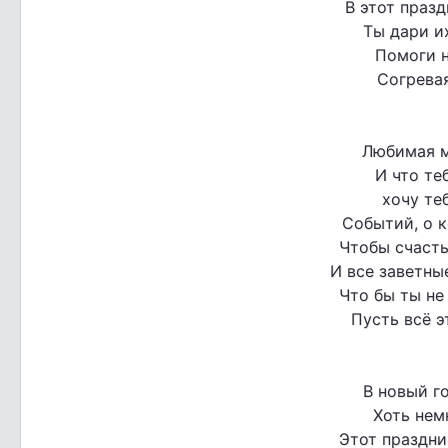
В этот праз
Ты дари и
Помоги н
Согревая
Любимая м
И что те
хочу те
Событий, о 
Чтобы счасть
И все заветны
Что бы ты не
Пусть всё э
В новый го
Хоть нем
Этот праздни