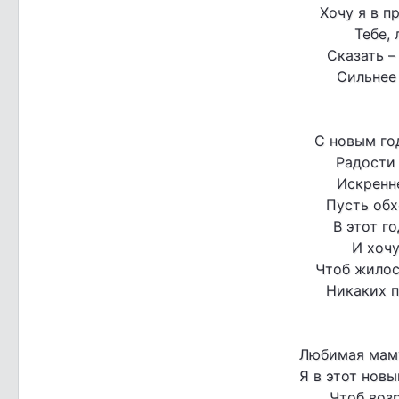
Хочу я в п
Тебе,
Сказать –
Сильнее 
С новым го
Радости
Искренн
Пусть обх
В этот г
И хочу
Чтоб жилось
Никаких п
Любимая маму
Я в этот новы
Чтоб возр