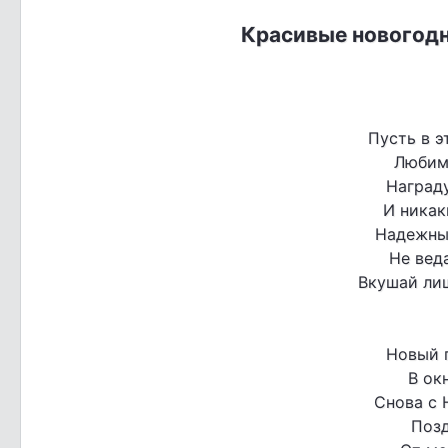
Красивые новогодн
Пусть в э
Любим
Награду
И никак
Надежны
Не веда
Вкушай лиш
Новый 
В ок
Снова с 
Позд