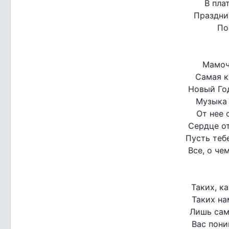
В пла
Праздни
По
Мамоч
Самая к
Новый Год
Музыка 
От нее 
Сердце от
Пусть теб
Все, о че
Таких, к
Таких на
Лишь сам
Вас пони