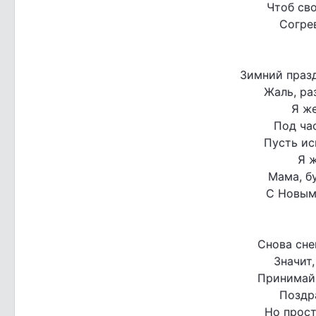
Чтоб св
Согрев
Зимний празд
Жаль, ра
Я ж
Под ча
Пусть ис
Я ж
Мама, бу
С Новым 
Снова сне
Значит,
Принимай-
Поздр
Но прост