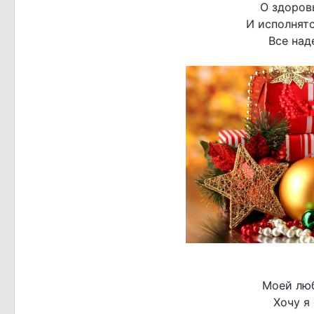
О здоровь
И исполнятс
Все над
Моей лю
Хочу я