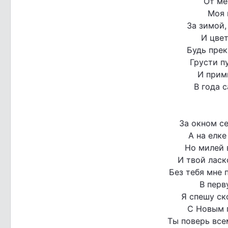
От ме
Моя 
За зимой,
И цвет
Будь прек
Грусти пу
И прим
В года 
За окном се
А на елке
Но милей 
И твой ласк
Без тебя мне 
В перв
Я спешу ск
С Новым 
Ты поверь вс