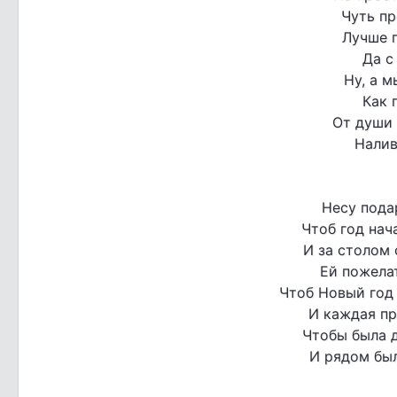
Чуть пр
Лучше 
Да с
Ну, а м
Как 
От души
Налив
Несу пода
Чтоб год нач
И за столом
Ей пожелат
Чтоб Новый год 
И каждая пр
Чтобы была 
И рядом бы