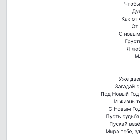
Чтобы
Ду
Как от 
От 
С новым
Груст
Я люб
М
Уже две
Загадай с
Под Новый Год 
И жизнь т
С Новым Го
Пусть судьба
Пускай везё
Мира тебе, зд