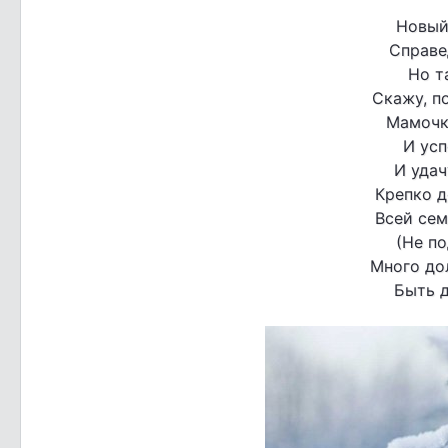
Новый 
Справе
Но т
Скажу, по
Мамочк
И усп
И удач
Крепко д
Всей сем
(Не по
Много до
Быть 