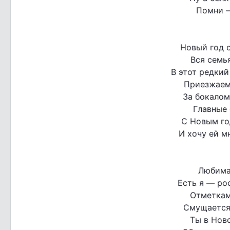
Помни —
Новый год с
Вся семья
В этот редкий
Приезжаем
За бокалом
Главные 
С Новым го
И хочу ей м
Любима
Есть я — ро
Отметкам
Смущается
Ты в Нов