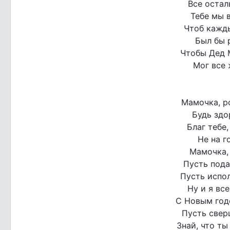
Все остал
Тебе мы 
Чтоб кажды
Был бы 
Чтобы Дед 
Мог все 
Мамочка, р
Будь здо
Благ тебе
Не на г
Мамочка, 
Пусть пода
Пусть испол
Ну и я вс
С Новым год
Пусть свер
Знай, что ты