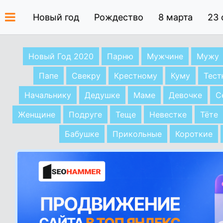
Новый год
Рождество
8 марта
23 
Новый Год 2020
Парню
Мужчине
Мужу
Папе
Свекру
Крестному
Куму
Тес
Начальнику
Дедушке
Маме
Девочке
С
Женщине
Подруге
Теще
Невестке
Тёте
Бабушке
Прикольные
Короткие