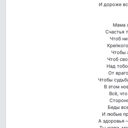
И дороже все
Мама 
Счастья т
Чтоб ни
Крепкого
Чтобы 
Чтоб св
Над тобо
От враго
Чтобы судьб
В этом нов
Всё, что
Стороно
Беды все
И любые пр
А здоровья 
Ты живи, мо