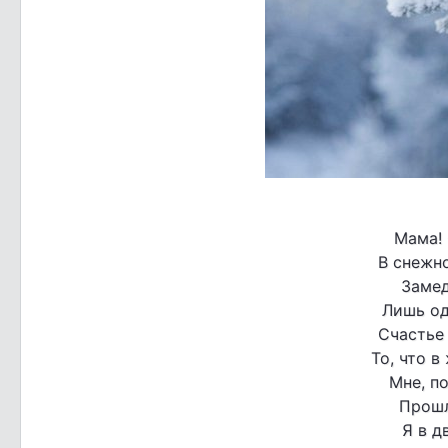
Мама!
В снежно
Замед
Лишь од
Счастье 
То, что в
Мне, п
Прошл
Я в д