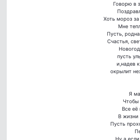
Говорю в 
Поздрав
Хоть мороз за
Мне тепл
Пусть, родна
Счастья, све
Новогод
пусть ул
и,надев 
окрылит не
Я м
Чтобы 
Все её
В жизни 
Пусть прох
Пе
Ну а если