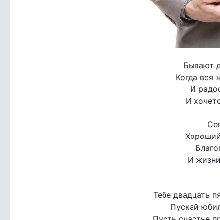
Бывают д
Когда вся 
И радос
И хочетс
Сег
Хороший
Благо
И жизни
Тебе двадцать п
Пускай юбил
Пусть счастье пр