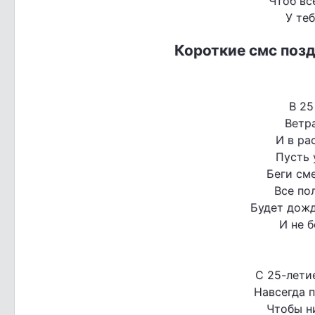
Чтоб вс
У те
Короткие смс поз
В 25
Ветра
И в ра
Пусть 
Беги сме
Все по
Будет дожд
И не б
С 25-летие
Навсегда п
Чтобы н