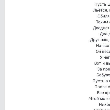
Пусть 
Льется, 
Юбиля
Таким 
Двадцать
Два 
Друг наш,
На все
Он вес
У не
Вот и в
За пр
Бабуле
Пусть в 
После с
Все кр
Чтоб мотор
Никог