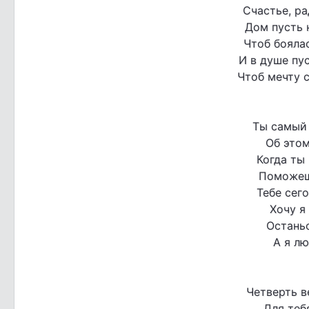
Счастье, ра
Дом пусть 
Чтоб боялас
И в душе пус
Чтоб мечту с
Ты самый 
Об этом
Когда ты 
Поможеш
Тебе сего
Хочу я
Останьс
А я л
Четверть в
Для теб