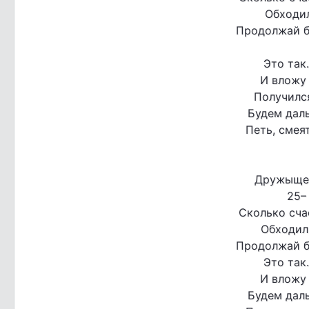
Обходил
Продолжай б
Это так
И вложу 
Получилс
Будем дал
Петь, смеят
Дружыще,
25–
Сколько сча
Обходили
Продолжай б
Это так
И вложу 
Будем дал