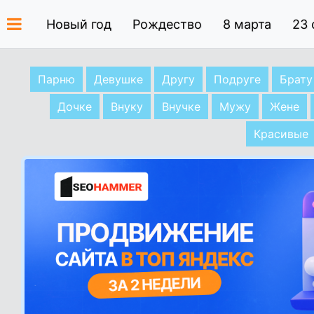
Новый год
Рождество
8 марта
23 
Парню
Девушке
Другу
Подруге
Брату
Дочке
Внуку
Внучке
Мужу
Жене
Красивые