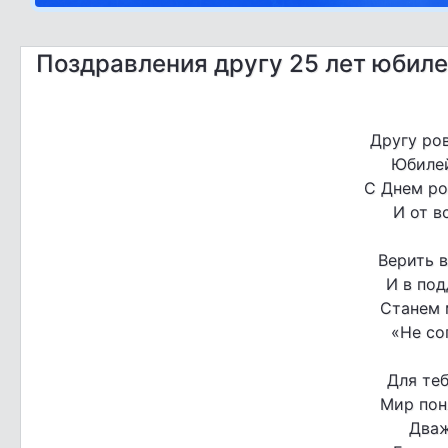
Поздравления другу 25 лет юбил
Другу ро
Юбилей
С Днем ро
И от в
Верить в
И в под
Станем 
«Не со
Для те
Мир поня
Дваж