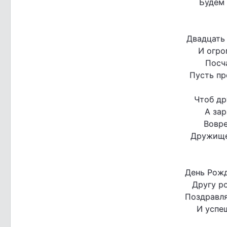
Будем 
Двадцать 
И огр
Посч
Пусть пр
Чтоб др
А зар
Вовре
Дружище
День Рожд
Другу ро
Поздравля
И успе