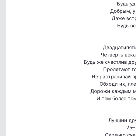
Будь уд
Добрым, у
Даже вст
Будь вс
Двадцатипяти
Четверть века
Будь же счастлив дру
Пролетают го
Не растрачивай в
Обходи их, пле
Дорожи каждым ми
И тем более тем
Лучший дру
25–
Сколько сча