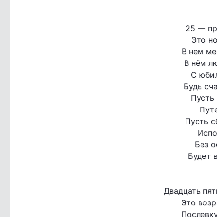
25 — пр
Это но
В нем ме
В нём лю
С юби
Будь сча
Пусть
Путе
Пусть с
Испо
Без о
Будет в
Двадцать пят
Это возр
Послевку