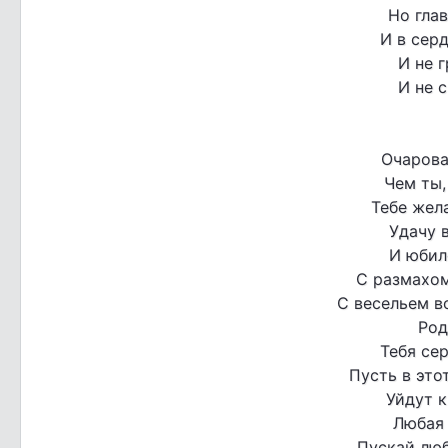
Но глав
И в серд
И не 
И не 
Очарова
Чем ты,
Тебе жел
Удачу в
И юбил
С размахом
С весельем в
Род
Тебя се
Пусть в это
Уйдут 
Любая
Пускай люб