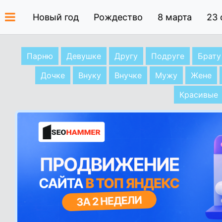
Новый год
Рождество
8 марта
23 
Парню
Девушке
Другу
Подруге
Брату
Дочке
Внуку
Внучке
Мужу
Жене
Красивые