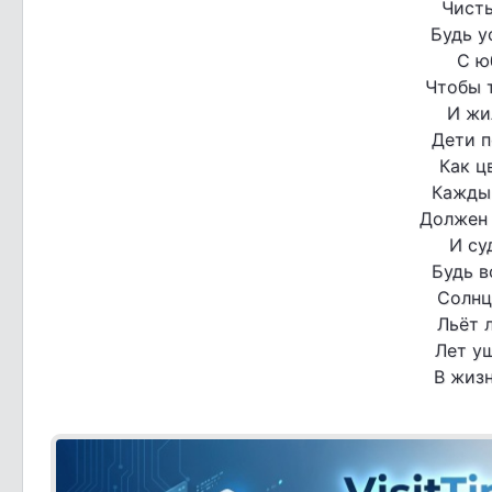
Чист
Будь у
С ю
Чтобы т
И жи
Дети п
Как ц
Кажды
Должен 
И су
Будь в
Солнц
Льёт 
Лет у
В жизн