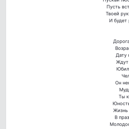
Пусть вст
Твоей рук
И будет
Дорога
Возра
Дату 
Ждут 
Юбил
Чел
Он не
Муд
Ты к
Юность
Жизнь 
В пра
Молодос