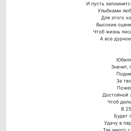
И пусть запомнитс
Улыбками люб
Для этого х
Высокие оценк
Чтоб жизнь писа
А все дурное
Юбиля
Значит, 
Подни
За тв
Пожел
Достойной з
Чтоб дело
В 2
Будет 
Удачу в па
Так много с