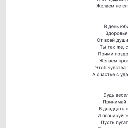
Желаем не сл
В день юб
Здоровья,
От всей души
Ты так же, 
Прими поздр
Желаем прож
Чтоб чувства 
А счастье с уд
Будь весе
Принимай 
В двадцать п
И планируй ж
Пусть пугат