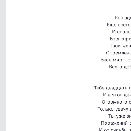
Как зд
Ещё всего
И столь
Всенепре
Твои меч
Стремлень
Весь мир – 
Всего до
Тебе двадцать п
И в этот де
Огромного с
Только удачу 
Ты уже з
Поражений о
И от судьбы,