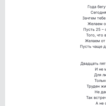
Года бегу
Сегодня
Зачтем тебе
Желаем о
Пусть 25 – 
Того, что 
Желаем от
Пусть чаще д
Двадцать пят
И не 
Для л
Тольк
Труден жи
Не да
Так встреч
А не 