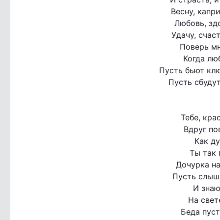
Весну, капр
Любовь, здо
Удачу, счас
Поверь мн
Когда лю
Пусть бьют клю
Пусть сбудут
Тебе, кра
Вдруг по
Как ду
Ты так 
Дочурка на
Пусть слыш
И знаю
На свет
Беда пуст