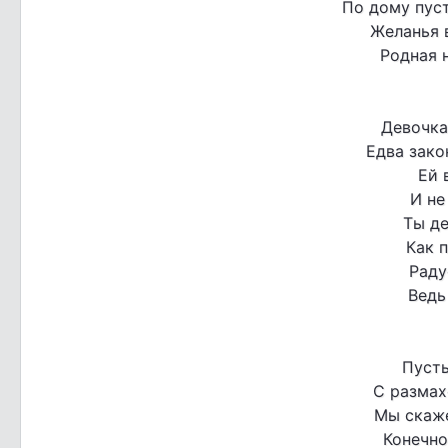
По дому пуст
Желанья 
Родная 
Девочка
Едва зако
Ей 
И не
Ты де
Как п
Раду
Ведь
Пусть
С размах
Мы скаже
Конечно