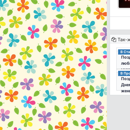
Так-ж
В Ст
Поз
люб
муж
В Пр
Рож
Поз
сти
Дне
жен