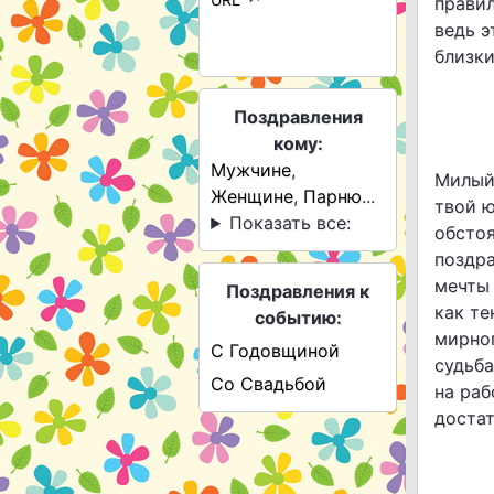
правил
ведь э
близки
Поздравления
кому:
Мужчине
,
Милый 
Женщине
,
Парню
...
твой 
Показать все:
обстоя
поздр
мечты 
Поздравления к
как те
событию:
мирног
С Годовщиной
судьба
Со Свадьбой
на раб
достат