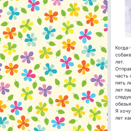
Когда-
собаке
лет.
Отправ
часть 
пять л
лет па
следую
обезья
Я хочу
лет ка