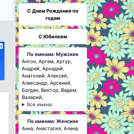
C Днем Рождения по
годам
С Юбилеем
ма
По именам: Мужские
Антон
,
Артем
,
Артур
,
Андрей
,
Аркадий
,
Анатолий
,
Алексей
,
Александр
,
Арсений
,
Богдан
,
Виктор
,
Вадим
,
Валерий
,
Все имена:
По именам: Женские
Анна
,
Анастасия
,
Алена
,