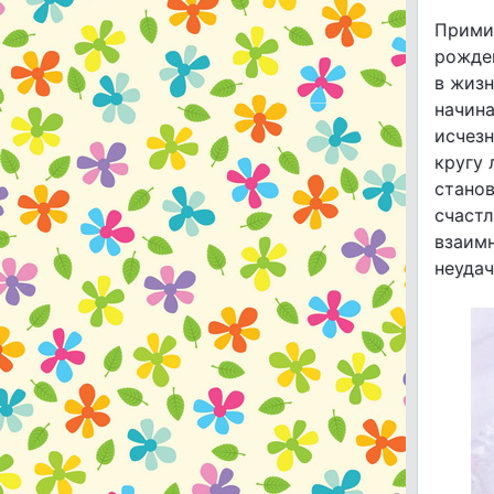
Прими
рожден
в жизн
начина
исчезн
кругу 
станов
счастл
взаимн
неудач