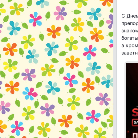
С Днем
препо
знако
богаты
а кром
заветн