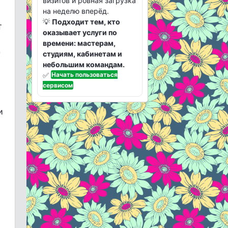
визитов и ровная загрузка
на неделю вперёд.
💡
Подходит тем, кто
т
оказывает услуги по
времени: мастерам,
ь
студиям, кабинетам и
небольшим командам.
✅
Начать пользоваться
сервисом
и