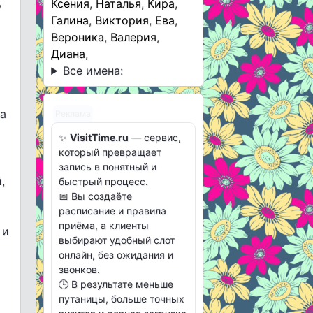
,
Ксения
,
Наталья
,
Кира
,
Галина
,
Виктория
,
Ева
,
Вероника
,
Валерия
,
Диана
,
Все имена:
на
Реклама
✨
VisitTime.ru
— сервис,
который превращает
запись в понятный и
,
быстрый процесс.
📅 Вы создаёте
расписание и правила
приёма, а клиенты
 и
выбирают удобный слот
онлайн, без ожидания и
звонков.
🕒 В результате меньше
путаницы, больше точных