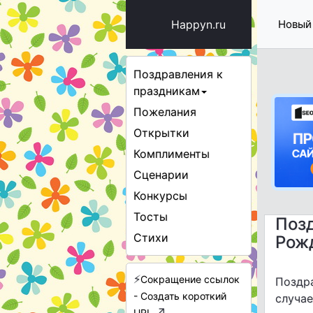
Happyn.ru
Новый
Поздравления к
праздникам
Пожелания
Открытки
Комплименты
Сценарии
Конкурсы
Тосты
Поз
Стихи
Рож
⚡
Сокращение ссылок
Поздр
- Создать короткий
случае
↗
URL