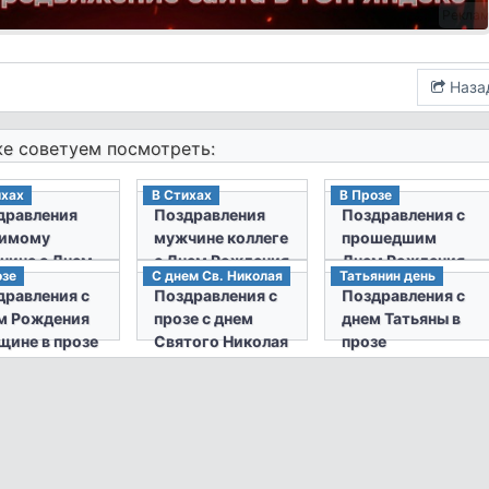
Рекла
Наза
е советуем посмотреть:
ихах
В Стихах
В Прозе
дравления
Поздравления
Поздравления с
имому
мужчине коллеге
прошедшим
чине с Днем
с Днем Рождения
Днем Рождения
озе
С днем Св. Николая
Татьянин день
дения в
в стихах
женщине в прозе
дравления с
Поздравления с
Поздравления с
хах
м Рождения
прозе с днем
днем Татьяны в
щине в прозе
Святого Николая
прозе