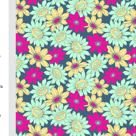
т
ть
о