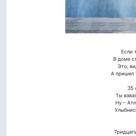
Если 
В доме с
Это, ви
А пришел 
35 
Ты взва
Ну – Атл
Улыбнись
Тридцать