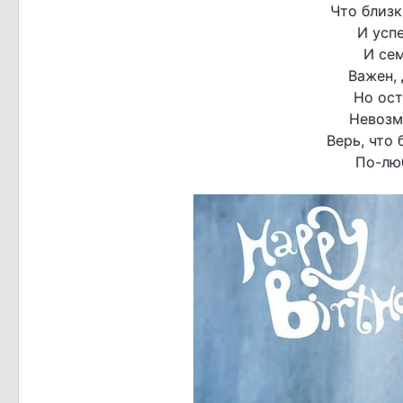
Что близк
И успе
И се
Важен, 
Но ост
Невозм
Верь, что 
По-люб