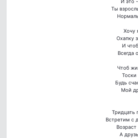
И это 
Ты взросл
Нормаль
Хочу 
Охапку з
И что
Всегда 
Чтоб жил
Тоски 
Будь сча
Мой др
Тридцать 
Встретим с 
Возраст 
А друзь