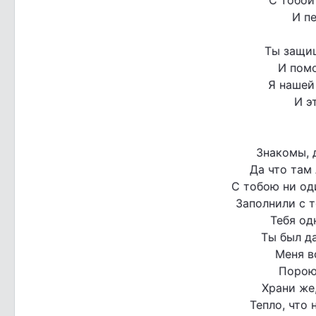
И пе
Ты защищ
И помо
Я нашей
И э
Знакомы, д
Да что там 
С тобою ни од
Заполнили с 
Тебя од
Ты был д
Меня в
Порою
Храни же,
Тепло, что 