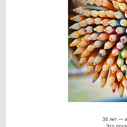
35 лет — э
Это друз