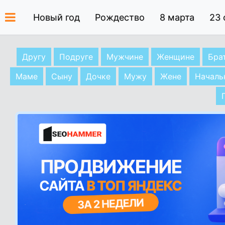
Новый год
Рождество
8 марта
23 
Другу
Подруге
Мужчине
Женщине
Бра
Маме
Сыну
Дочке
Мужу
Жене
Началь