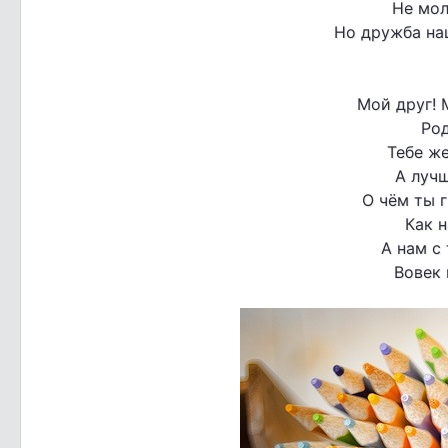
Не мол
Но дружба на
Мой друг! 
Род
Тебе же
А лучш
О чём ты 
Как н
А нам с
Вовек 