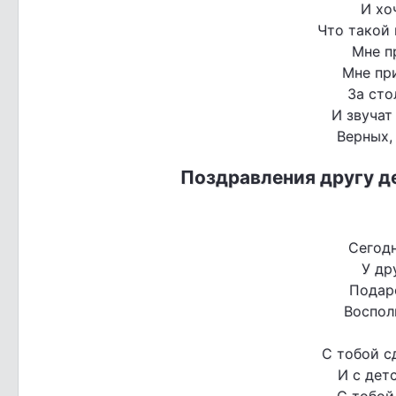
И хо
Что такой
Мне п
Мне при
За сто
И звучат
Верных,
Поздравления другу д
Сегод
У др
Подар
Воспол
С тобой с
И с дет
С тобой