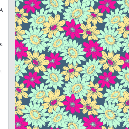
м,
та
!