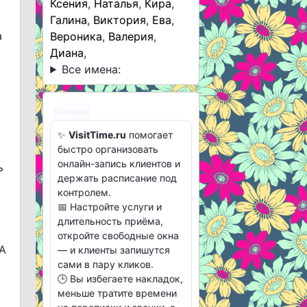
Ксения
,
Наталья
,
Кира
,
Галина
,
Виктория
,
Ева
,
а
Вероника
,
Валерия
,
Диана
,
Все имена:
Реклама
✨
VisitTime.ru
помогает
быстро организовать
онлайн-запись клиентов и
ь
держать расписание под
контролем.
📅 Настройте услуги и
длительность приёма,
откройте свободные окна
 А
— и клиенты запишутся
сами в пару кликов.
🕒 Вы избегаете накладок,
меньше тратите времени