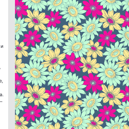
 и
,
е,
а.
–