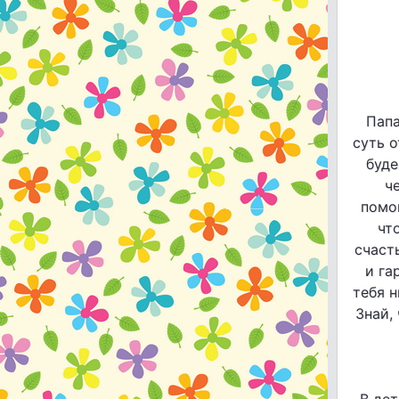
Папа
суть о
буд
ч
помо
чт
счасть
и га
тебя н
Знай,