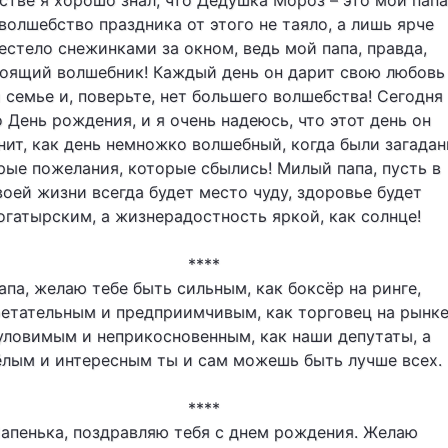
стве я хорошо знал, что Дедушка Мороз – это мой папа
волшебство праздника от этого не таяло, а лишь ярче
естело снежинками за окном, ведь мой папа, правда,
оящий волшебник! Каждый день он дарит свою любовь
 семье и, поверьте, нет большего волшебства! Сегодня 
о День рождения, и я очень надеюсь, что этот день он
нит, как день немножко волшебный, когда были загада
рые пожелания, которые сбылись! Милый папа, пусть в
воей жизни всегда будет место чуду, здоровье будет
огатырским, а жизнерадостность яркой, как солнце!
****
апа, желаю тебе быть сильным, как боксёр на ринге,
етательным и предприимчивым, как торговец на рынке
уловимым и неприкосновенным, как наши депутаты, а
ёлым и интересным ты и сам можешь быть лучше всех.
****
апенька, поздравляю тебя с днем рождения. Желаю