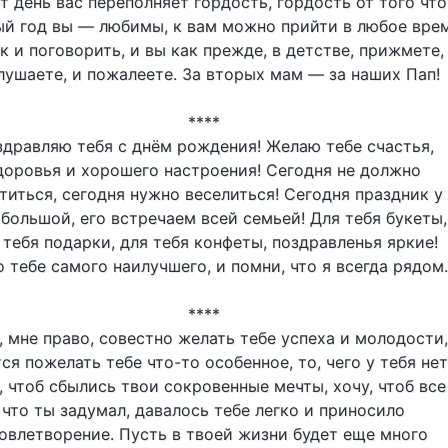
от день вас переполняет гордость, гордость от того что
ый год вы — любимы, к вам можно прийти в любое вре
к и поговорить, и вы как прежде, в детстве, прижмете,
лушаете, и пожалеете. За вторых мам — за наших Пап!
****
дравляю тебя с днём рождения! Желаю тебе счастья,
доровья и хорошего настроения! Сегодня не должно
титься, сегодня нужно веселиться! Сегодня праздник у
 большой, его встречаем всей семьей! Для тебя букеты,
 тебя подарки, для тебя конфеты, поздравленья яркие!
о тебе самого наилучшего, и помни, что я всегда рядом.
****
, мне право, совестно желать тебе успеха и молодости,
ся пожелать тебе что-то особенное, то, чего у тебя нет
, чтоб сбылись твои сокровенные мечты, хочу, чтоб все
что ты задумал, давалось тебе легко и приносило
овлетворение. Пусть в твоей жизни будет еще много