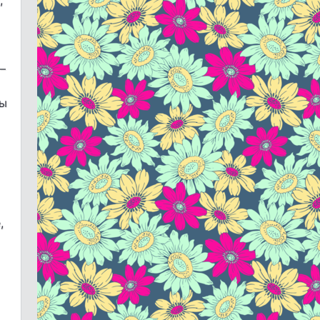
,
–
ны
,