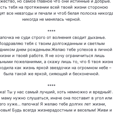
жество, но самое главное что они истинные и добрые.
сть тебя на протяжении всей твоей жизни стороною
ят все невзгоды и печали и чтоб белая полоска никогд
никогда не менялась черной.
****
апочка не суди строго от волнения сводит дыханье.
Поздравляю тебя с твоим долгожданным и светлым
дником днем рожденьем.Желаю тебе успехов в личной
жизни и твоей работе. Я не хочу ограничиться лишь
ьными пожеланиями, а скажу лишь то, что б твоя жизн
ходила как жизнь яркой звездочки на огромном небе –
была такой же яркой, сияющей и бесконечной.
****
ка! Ты у нас самый лучший, хоть немножко и вредный!
 маму нужно слушаться, иначе она поставит в угол или
его хуже… папочка! Я желаю тебе долгих лет жизни,
овья! Будь всегда жизнерадостным и веселым! Живи и