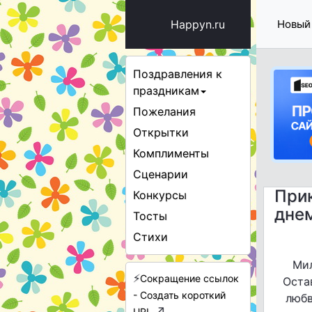
Happyn.ru
Новый
Поздравления к
праздникам
Пожелания
Открытки
Комплименты
Сценарии
Прик
Конкурсы
дне
Тосты
Стихи
Мил
⚡
Сокращение ссылок
Оста
- Создать короткий
любв
↗
URL