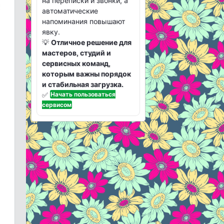
на переписки и звонки, а
автоматические
напоминания повышают
явку.
💡
Отличное решение для
мастеров, студий и
сервисных команд,
которым важны порядок
и стабильная загрузка.
✅
Начать пользоваться
сервисом