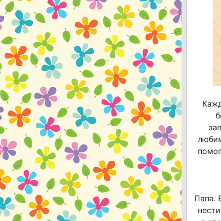
Кажд
б
за
любим
помог
Папа. 
нести