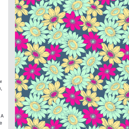
м
,
 А
е