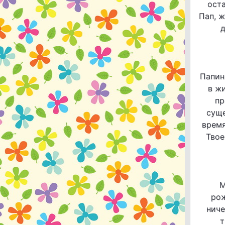
ост
Пап, 
д
Папин
в жи
пр
суще
время
Твое
М
рож
ниче
т