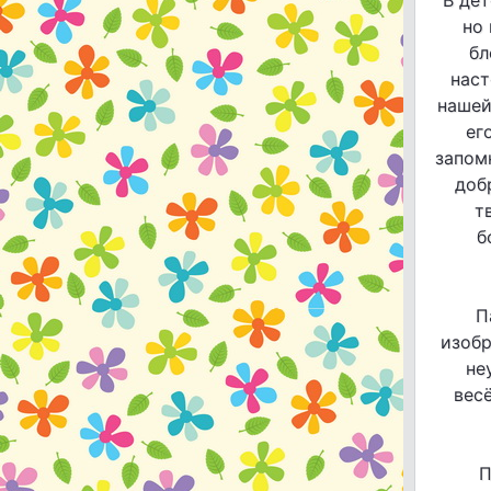
В дет
но 
бл
наст
нашей
ег
запом
доб
т
б
П
изобр
не
вес
П