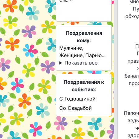
мно
Пу
обход
Поздравления
кому:
П
Мужчине
,
Женщине
,
Парню
...
праз
Показать все:
банал
Поздравления к
про
событию:
С Годовщиной
Со Свадьбой
Папоч
ведь
ч
здор