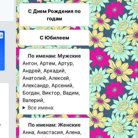
C Днем Рождения по
годам
ма
С Юбилеем
По именам: Мужские
Антон
,
Артем
,
Артур
,
Андрей
,
Аркадий
,
Анатолий
,
Алексей
,
Александр
,
Арсений
,
Богдан
,
Виктор
,
Вадим
,
Валерий
,
Все имена:
е
По именам: Женские
Анна
,
Анастасия
,
Алена
,