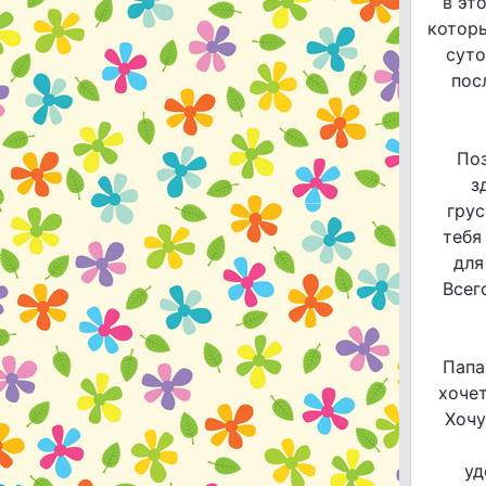
в эт
котор
суто
пос
Поз
з
грус
тебя
для
Всег
Папа
хочет
Хочу
уд