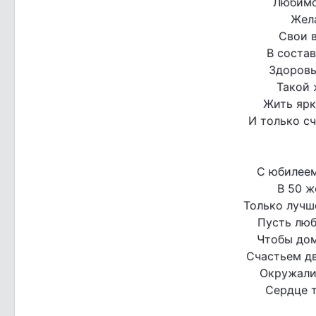
Любимо
Жел
Свои 
В состав
Здоровь
Такой 
Жить ярк
И только сч
С юбилеем
В 50 ж
Только лучш
Пусть люб
Чтобы дом
Счастьем дв
Окружали 
Сердце т