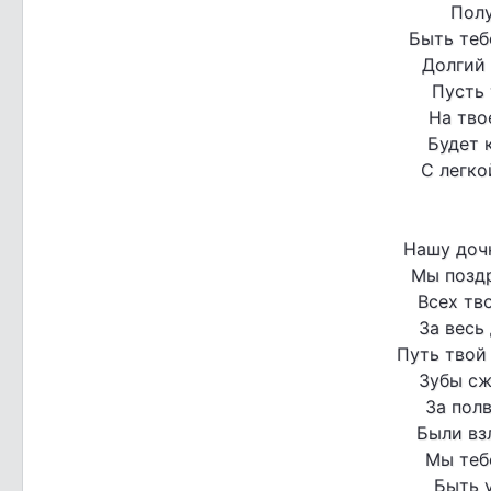
Полу
Быть теб
Долгий 
Пусть 
На тво
Будет 
С легко
Нашу доч
Мы поздр
Всех тво
За весь
Путь твой 
Зубы сж
За полв
Были взл
Мы теб
Быть 