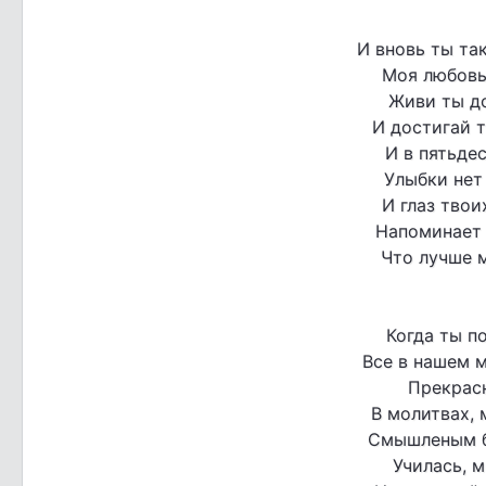
И вновь ты так
Моя любовь
Живи ты до
И достигай 
И в пятьдес
Улыбки нет
И глаз твои
Напоминает 
Что лучше м
Когда ты п
Все в нашем 
Прекрасн
В молитвах, 
Смышленым б
Училась, м