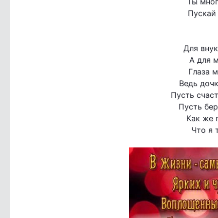
Ты мног
Пускай
Для внук
А для 
Глаза м
Ведь дочк
Пусть счаст
Пусть бер
Как же 
Что я 