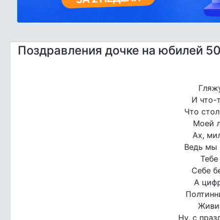
Поздравления дочке на юбилей 50
Гляжу
И что-
Что стол
Моей 
Ах, ми
Ведь мы 
Тебе
Себе б
А циф
Полтинни
Живи 
Ну, с пра