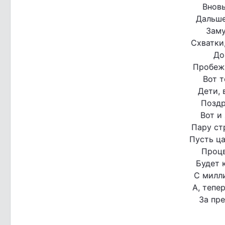
Вновь
Дальше
Заму
Схватки,
До
Пробеж
Вот т
Дети, 
Поздр
Вот и
Пару ст
Пусть ца
Процв
Будет 
С милл
А, тепе
За пр