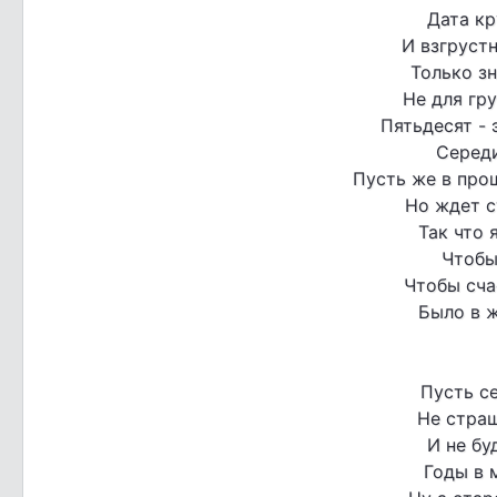
Дата кр
И взгрустн
Только зн
Не для гру
Пятьдесят - 
Середи
Пусть же в про
Но ждет с
Так что 
Чтобы
Чтобы сча
Было в ж
Пусть се
Не страш
И не бу
Годы в 