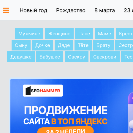
Новый год
Рождество
8 марта
23 
Мужчине
Женщине
Папе
Маме
Крес
Сыну
Дочке
Дяде
Тёте
Брату
Сестр
Дедушке
Бабушке
Свекру
Свекрови
Тес