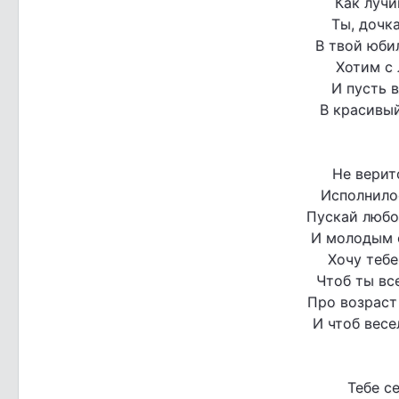
Как лучи
Ты, дочка
В твой юбил
Хотим с
И пусть 
В красивый
Не верит
Исполнилос
Пускай любо
И молодым о
Хочу тебе
Чтоб ты вс
Про возраст
И чтоб весе
Тебе с