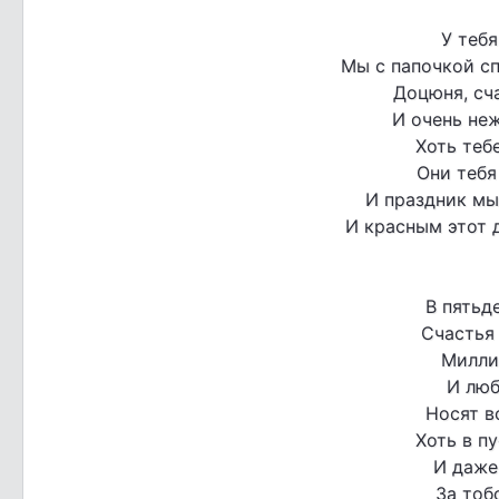
У тебя
Мы с папочкой с
Доцюня, сч
И очень не
Хоть теб
Они тебя
И праздник мы
И красным этот д
В пятьд
Счастья 
Милли
И люб
Носят в
Хоть в пу
И даже
За тоб