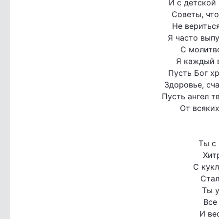
И с детской
Советы, что
Не вериться
Я часто вып
С молитв
Я каждый 
Пусть Бог хр
Здоровье, сча
Пусть ангел т
От всяких
Ты с
Хит
С кукл
Стал
Ты у
Все
И ве