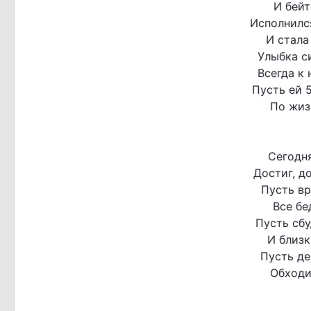
И бейт
Исполнилс
И стала
Улыбка си
Всегда к
Пусть ей 5
По жиз
Сегодн
Достиг, д
Пусть вр
Все бе
Пусть сбу
И близк
Пусть де
Обходи