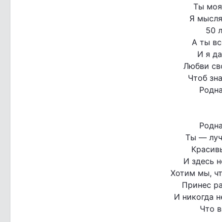
Ты моя
Я мысля
50 
А ты вс
И я д
Любви св
Чтоб зна
Родна
Родна
Ты — луч
Красив
И здесь н
Хотим мы, ч
Принес ра
И никогда н
Что в