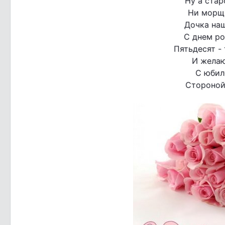
Ну а стар
Ни морщи
Дочка наш
С днем ро
Пятьдесят -
И желаю
С юбил
Стороной 