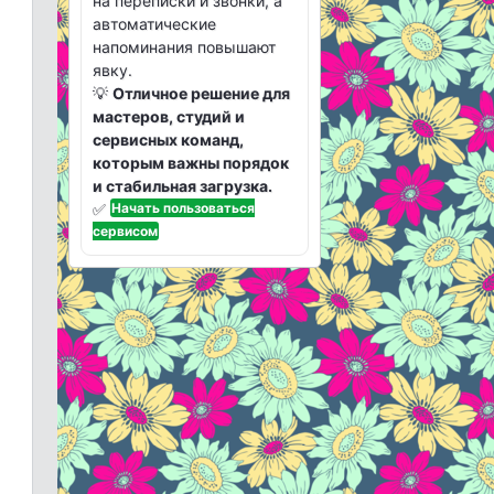
на переписки и звонки, а
автоматические
напоминания повышают
явку.
💡
Отличное решение для
мастеров, студий и
сервисных команд,
которым важны порядок
и стабильная загрузка.
✅
Начать пользоваться
сервисом