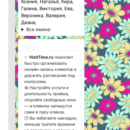
Ксения
,
Наталья
,
Кира
,
Галина
,
Виктория
,
Ева
,
Вероника
,
Валерия
,
Диана
,
Все имена:
Реклама
✨
VisitTime.ru
помогает
быстро организовать
онлайн-запись клиентов и
держать расписание под
контролем.
📅 Настройте услуги и
длительность приёма,
откройте свободные окна
— и клиенты запишутся
сами в пару кликов.
🕒 Вы избегаете накладок,
меньше тратите времени