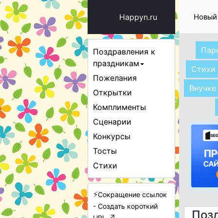
Happyn.ru
Новый
Пар
Поздравления к
праздникам
Стихи
Пожелания
Внучке
Открытки
Комплименты
Сценарии
Конкурсы
Тосты
Стихи
⚡
Сокращение ссылок
- Создать короткий
Позд
↗
URL