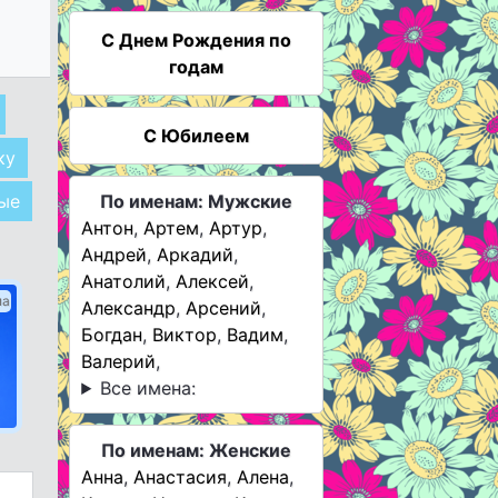
C Днем Рождения по
годам
С Юбилеем
ку
ые
По именам: Мужские
Антон
,
Артем
,
Артур
,
Андрей
,
Аркадий
,
Анатолий
,
Алексей
,
ма
Александр
,
Арсений
,
Богдан
,
Виктор
,
Вадим
,
Валерий
,
Все имена:
По именам: Женские
Анна
,
Анастасия
,
Алена
,