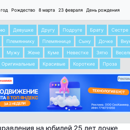
 год
Рождество
8 марта
23 февраля
День рождения
ню
Девушке
Другу
Подруге
Брату
Сестре
Племяннику
Племяннице
Сыну
Дочке
Вну
Мужу
Жене
Куме
Невестке
Зятю
Весел
Оригинальные
Красивые
Короткие
Проза
Рекла
равления на юбилей 25 лет дочке