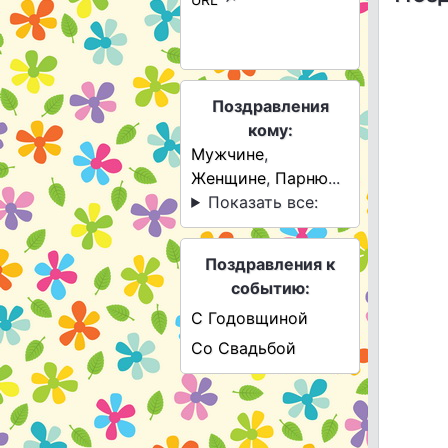
Поздравления
кому:
Мужчине
,
Женщине
,
Парню
...
Показать все:
Поздравления к
событию:
С Годовщиной
Со Свадьбой