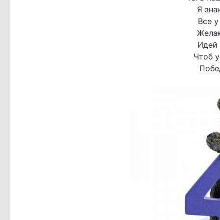
Я зна
Все у
Желаю
Идей 
Чтоб 
Побе