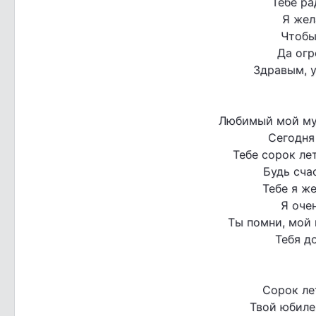
Тебе ра
Я жел
Чтобы
Да огр
Здравым, 
Любимый мой му
Сегодня
Тебе сорок ле
Будь сча
Тебе я же
Я оче
Ты помни, мой 
Тебя д
Сорок ле
Твой юбилей