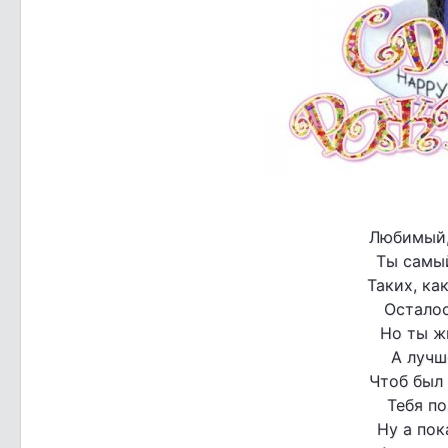
Любимый, 
Ты самы
Таких, ка
Осталос
Но ты ж
А лучш
Чтоб был
Тебя по
Ну а пок