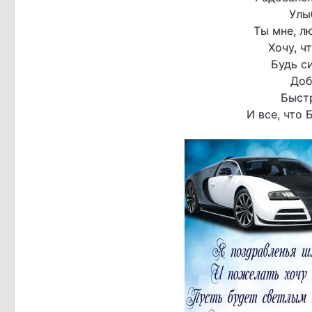
Улы
Ты мне, л
Хочу, ч
Будь си
Доб
Быстр
И все, что 