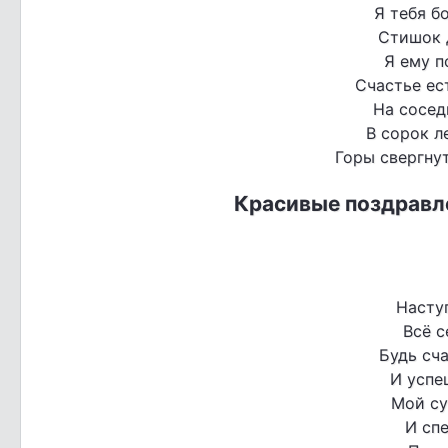
Я тебя б
Стишок д
Я ему п
Счастье ест
На сосед
В сорок л
Горы свергнут
Красивые поздравл
Насту
Всё с
Будь сча
И успе
Мой су
И спе