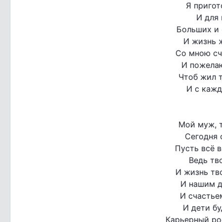
Я пригот
И для 
Больших и 
И жизнь 
Со мною сч
И пожелаю
Чтоб жил т
И с каж
Мой муж, т
Сегодня 
Пусть всё в
Ведь тв
И жизнь тво
И нашим д
И счастье
И дети бу
Карьерный ро