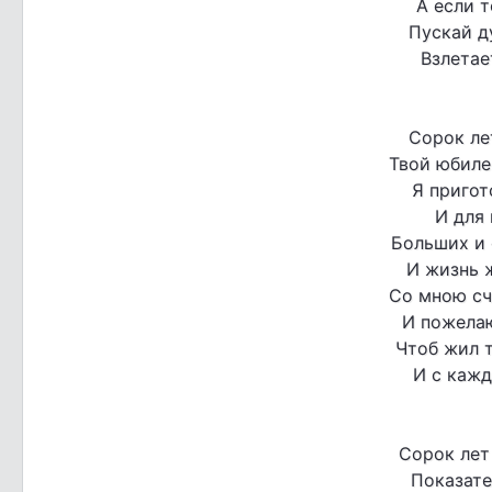
А если т
Пускай д
Взлетае
Сорок ле
Твой юбилей
Я пригот
И для 
Больших и 
И жизнь 
Со мною сч
И пожелаю
Чтоб жил т
И с каж
Сорок лет
Показате