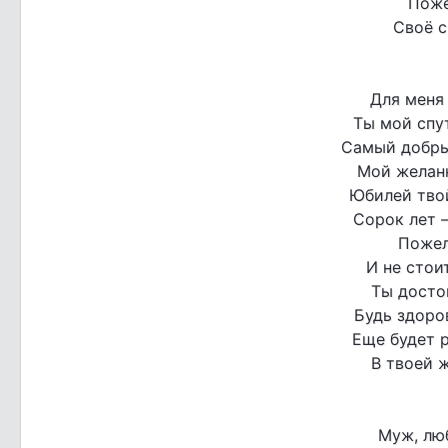
Поже
Своё с
Для меня 
Ты мой спут
Самый добры
Мой желанн
Юбилей тво
Сорок лет –
Пожел
И не стои
Ты досто
Будь здоров
Еще будет 
В твоей 
Муж, лю