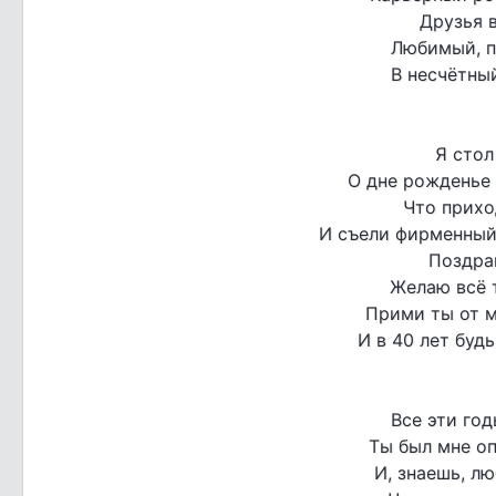
Друзья в
Любимый, п
В несчётный
Я стол
О дне рожденье
Что прихо
И съели фирменный
Поздра
Желаю всё т
Прими ты от 
И в 40 лет буд
Все эти год
Ты был мне оп
И, знаешь, лю