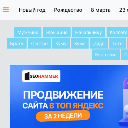
Новый год
Рождество
8 марта
23 
Мужчине
Женщине
Начальнику
Коллеге
Брату
Сестре
Куму
Куме
Дяде
Тёте
Короткие
С