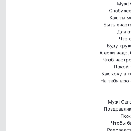
Муж! 
С юбилее
Как ты м
Быть счастл
Для э
Что о
Буду круж
А если надо,
Чтоб настро
Покой 
Как хочу в т
На тебя всю
Муж! Сег
Поздравляю
Пож
Чтобы б
Радовался