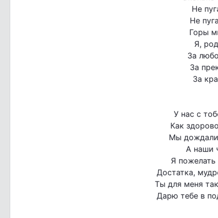
Не пуг
Не пуг
Горы м
Я, ро
За люб
За пре
За кра
У нас с то
Как здорово
Мы дождалис
А наши 
Я пожелать 
Достатка, мудро
Ты для меня та
Дарю тебе в по