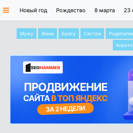
Новый год
Рождество
8 марта
23 
Мужу
Жене
Брату
Сестре
Родителя
Коротк