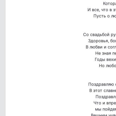
Котора
И все, что в 
Пусть о лю
Со свадьбой ру
Здоровья, бо
В любви и сог
Не зная п
Годы вехи
Но любо
Поздравляю 
В этот слав
Поздравл
Что и впр
мы пойдем
Вешним чув