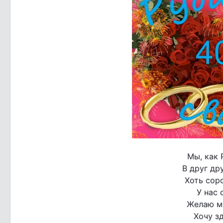
Мы, как 
В друг др
Хоть соро
У нас 
Желаю м
Хочу з