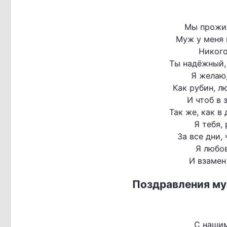
Мы прожил
Муж у меня 
Никого
Ты надёжный,
Я желаю,
Как рубин, л
И чтоб в 
Так же, как в
Я тебя,
За все дни,
Я любо
И взамен
Поздравления му
С наши