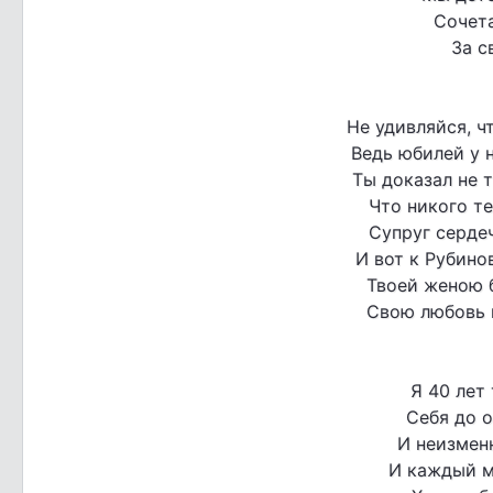
Сочета
За с
Не удивляйся, ч
Ведь юбилей у н
Ты доказал не т
Что никого те
Супруг сердеч
И вот к Рубино
Твоей женою б
Свою любовь 
Я 40 лет
Себя до 
И неизменн
И каждый м