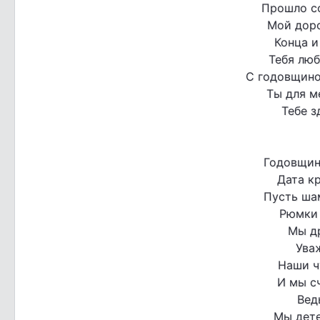
Прошло со
Мой дор
Конца и
Тебя люб
С годовщино
Ты для м
Тебе з
Годовщин
Дата кр
Пусть ша
Рюмки 
Мы др
Ува
Наши ч
И мы с
Вед
Мы дете