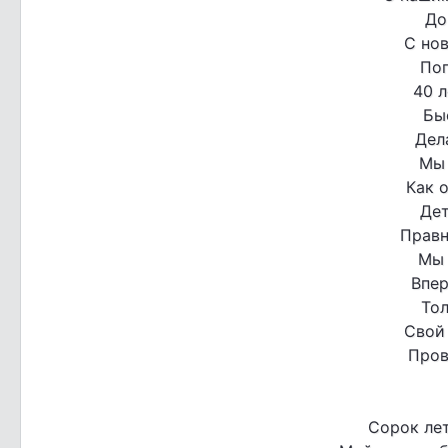
До
С но
Пог
40 
Бы
Дел
Мы 
Как 
Дет
Правн
Мы 
Впе
Тол
Свой
Пров
Сорок лет