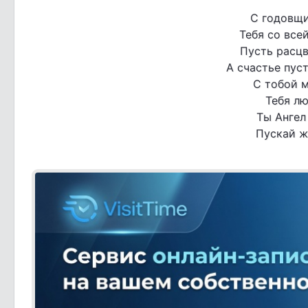
С годовщи
Тебя со все
Пусть расцв
А счастье пуст
С тобой м
Тебя лю
Ты Ангел
Пускай же