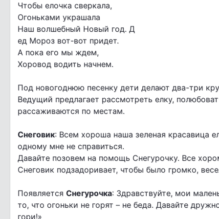
Чтобы елочка сверкала,
Огоньками украшала
Наш волшебный Новый год. Д
ед Мороз вот-вот придет.
А пока его мы ждем,
Хоровод водить начнем.
Под новогоднюю песенку дети делают два-три кру
Ведущий предлагает рассмотреть елку, полюбова
рассаживаются по местам.
Снеговик
: Всем хороша наша зеленая красавица елк
одному мне не справиться.
Давайте позовем на помощь Снегурочку. Все хором
Снеговик подзадоривает, чтобы было громко, весе
Появляется
Снегурочка
: Здравствуйте, мои мален
то, что огоньки не горят – не беда. Давайте дружн
гори!»