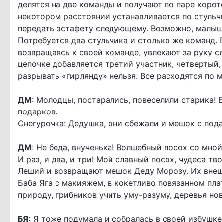
делятся на две команды и получают по паре коро
некотором расстоянии устанавливается по стульчи
передать эстафету следующему. Возможно, малыш
Потребуется два стульчика и столько же команд. П
возвращаясь к своей команде, увлекают за руку 
цепочке добавляется третий участник, четвертый,
разрывать «гирлянду» нельзя. Все расходятся по 
ДМ
: Молодцы, постарались, повеселили старика! 
подарков.
Снегурочка: Дедушка, они сбежали и мешок с пода
ДМ
: Не беда, внученька! Волшебный посох со мной
И раз, и два, и три! Мой славный посох, чудеса т
Леший и возвращают мешок Деду Морозу. Их внеш
Баба Яга с макияжем, в кокетливо повязанном плат
природу, грибников учить уму-разуму, деревья но
БЯ:
Я тоже подумала и собралась в своей избушке