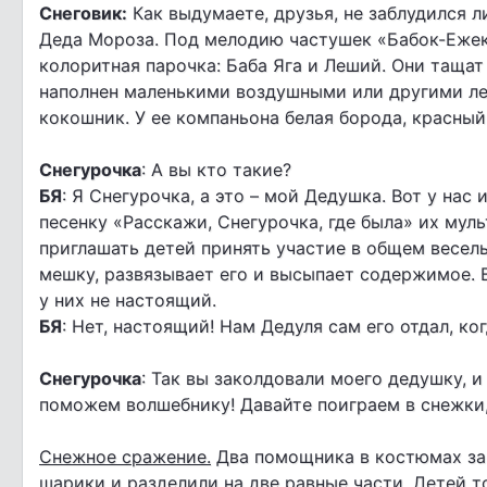
Снеговик:
Как выдумаете, друзья, не заблудился 
Деда Мороза. Под мелодию частушек «Бабок-Ежек
колоритная парочка: Баба Яга и Леший. Они таща
наполнен маленькими воздушными или другими лег
кокошник. У ее компаньона белая борода, красный 
Снегурочка
: А вы кто такие?
БЯ
: Я Снегурочка, а это – мой Дедушка. Вот у на
песенку «Расскажи, Снегурочка, где была» их мул
приглашать детей принять участие в общем весель
мешку, развязывает его и высыпает содержимое. 
у них не настоящий.
БЯ
: Нет, настоящий! Нам Дедуля сам его отдал, ко
Снегурочка
: Так вы заколдовали моего дедушку, и
поможем волшебнику! Давайте поиграем в снежки, о
Снежное сражение.
Два помощника в костюмах за
шарики и разделили на две равные части. Детей т