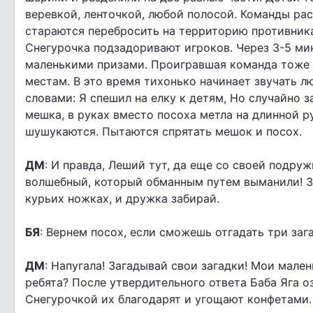
веревкой, ленточкой, любой полосой. Команды рас
стараются перебросить на территорию противник
Снегурочка подзадоривают игроков. Через 3-5 ми
маленькими призами. Проигравшая команда тоже 
местам. В это время тихонько начинает звучать 
словами: Я спешил на елку к детям, Но случайно 
мешка, в руках вместо посоха метла на длинной р
шушукаются. Пытаются спрятать мешок и посох.
ДМ
: И правда, Леший тут, да еще со своей подруж
волшебный, который обманным путем выманили! За
курьих ножках, и дружка забирай.
БЯ
: Вернем посох, если сможешь отгадать три заг
ДМ
: Напугала! Загадывай свои загадки! Мои мале
ребята? После утвердительного ответа Баба Яга о
Снегурочкой их благодарят и угощают конфетами.