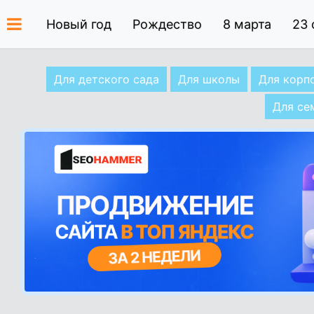
Новый год
Рождество
8 марта
23 
Для детского сада
Для школы
Для корп
Для се