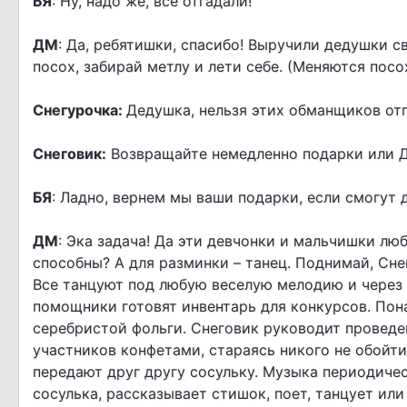
БЯ
: Ну, надо же, все отгадали!
ДМ
: Да, ребятишки, спасибо! Выручили дедушки с
посох, забирай метлу и лети себе. (Меняются посо
Снегурочка:
Дедушка, нельзя этих обманщиков отп
Снеговик:
Возвращайте немедленно подарки или Де
БЯ
: Ладно, вернем мы ваши подарки, если смогут 
ДМ
: Эка задача! Да эти девчонки и мальчишки лю
способны? А для разминки – танец. Поднимай, Сне
Все танцуют под любую веселую мелодию и через 
помощники готовят инвентарь для конкурсов. Пона
серебристой фольги. Снеговик руководит проведе
участников конфетами, стараясь никого не обойти
передают друг другу сосульку. Музыка периодическ
сосулька, рассказывает стишок, поет, танцует ил