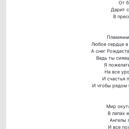
От б
Дарит с
В прес
Племянни
Любое сердце в 
А снег Рождеств
Ведь ты сияеш
Я пожелать
На все уро
И счастья п
И чтобы рядом 
Мир окут
В лапах 
Ангелы 
И все по