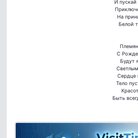
И пускай
Приключе
На прин
Белой т
Племян
С Рожде
Будут 
Светлым
Сердце 
Тело пус
Красот
Быть всег