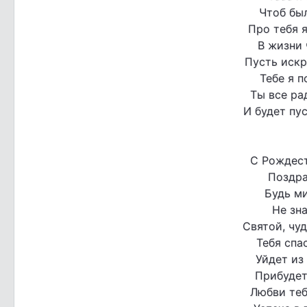
Чтоб был
Про тебя я
В жизни 
Пусть искр
Тебе я п
Ты все ра
И будет пус
С Рождест
Поздра
Будь м
Не зна
Святой, чу
Тебя спа
Уйдет из
Прибудет 
Любви теб