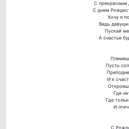
С прекрасным 
С днем Рождест
Хочу я п
Ведь девушке
Пускай ме
А счастье бу
Племяшк
Пусть сол
Преподне
И к счас
Откроеш
Где не
Где тольк
И птич
С Рожд