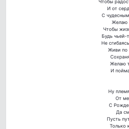
Чтобы радост
И от сер
С чудесным
Желаю 
Чтобы жизн
Будь чьей-
Не сгибаясь
Живи по 
Сохраня
Желаю т
И пойма
Ну племя
От ме
С Рожде
Да см
Пусть пу
Только 