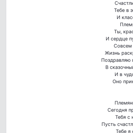
Счастл
Тебе в 
И клас
Плем
Ты, кра
И сердце п
Совсем 
Жизнь раск
Поздравляю 
В сказочны
И в чуд
Оно прин
Племян
Сегодня п
Тебя с 
Пусть счаст
Тебе я