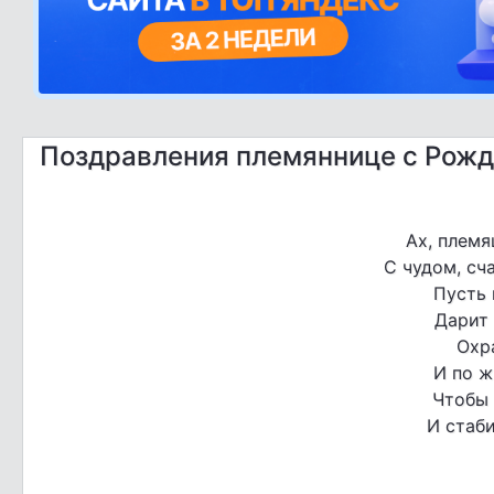
Поздравления племяннице с Рож
Ах, племя
С чудом, сч
Пусть 
Дарит 
Охр
И по ж
Чтобы 
И стаби