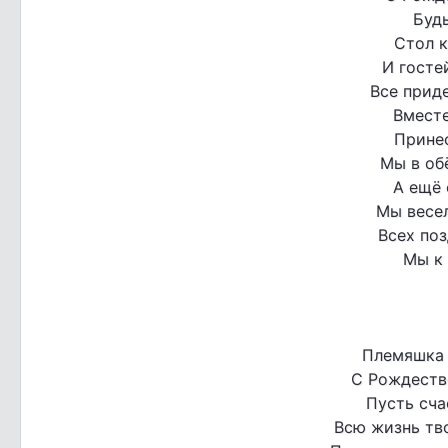
Буд
Стол 
И госте
Все прид
Вместе
Прине
Мы в об
А ещё 
Мы весел
Всех поз
Мы к 
Племяшка 
С Рождеств
Пусть сча
Всю жизнь тв