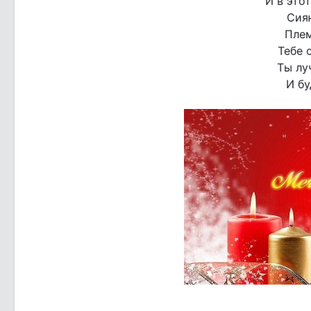
И в это
Сия
Плем
Тебе 
Ты лу
И бу