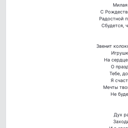
Милая
С Рождеств
Радостной п
Сбудется, 
Звенит колок
Игрушк
На сердце 
О празд
Тебе, д
Я счаст
Мечты тво
Не буде
Дух р
Заход