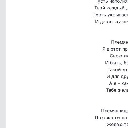
Пусть наполня
Твой каждый д
Пусть укрывае
И дарит жизнь
Племян
Я в этот п
Свою лю
И быть, б
Такой же
И для др
А я – к
Тебе жел
Племянница
Похожа ты на 
Желаю те