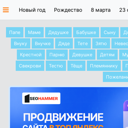
Новый год
Рождество
8 марта
23 
Папе
Маме
Дедушке
Бабушке
Сыну
Д
Внуку
Внучке
Дяде
Тете
Зятю
Невес
Крестной
Парню
Девушке
Детям
М
Свекрови
Тестю
Тёще
Племяннику
Пожелан