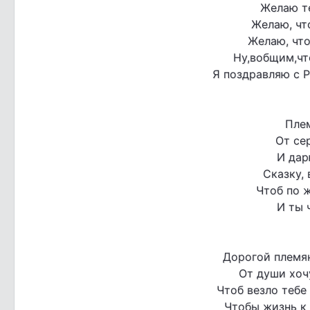
Желаю те
Желаю, что
Желаю, что
Ну,вобщим,чт
Я поздравляю с Р
Пле
От се
И дар
Сказку, 
Чтоб по 
И ты 
Дорогой племя
От души хочу
Чтоб везло тебе
Чтобы жизнь к 