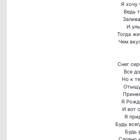
Я хочу 
Ведь т
Залива
И улы
Тогда жи
Чем вку
Снег се
Все д
Но к т
Отыщу
Принес
Я Рожд
И вот 
Я прид
Будь всег
Будь 
Словно 