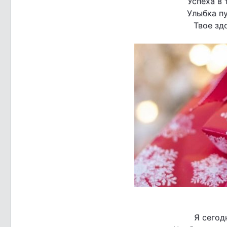
Успеха в 
Улыбка пу
Твое зд
Я сегод