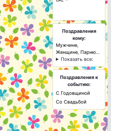
Поздравления
кому:
Мужчине
,
Женщине
,
Парню
...
Показать все:
Поздравления к
событию:
С Годовщиной
Со Свадьбой