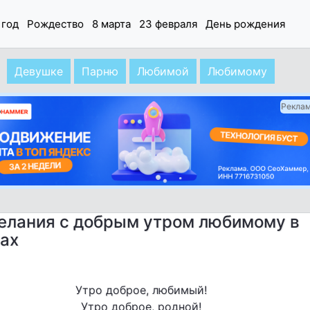
 год
Рождество
8 марта
23 февраля
День рождения
Девушке
Парню
Любимой
Любимому
Рекла
елания с добрым утром любимому в
ах
Утро доброе, любимый!
Утро доброе, родной!