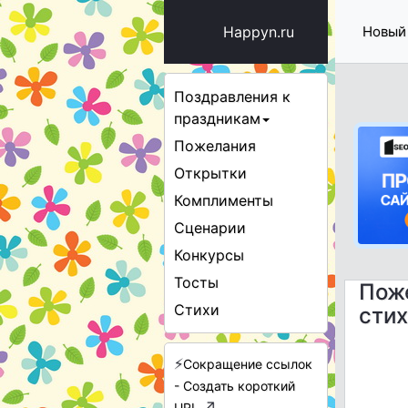
Happyn.ru
Новый
Поздравления к
праздникам
Пожелания
Открытки
Комплименты
Сценарии
Конкурсы
Тосты
Пож
Стихи
стих
⚡
Сокращение ссылок
- Создать короткий
↗
URL