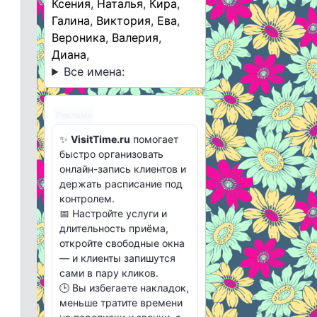
Ксения
,
Наталья
,
Кира
,
Галина
,
Виктория
,
Ева
,
Вероника
,
Валерия
,
Диана
,
Все имена:
Реклама
✨
VisitTime.ru
помогает
быстро организовать
онлайн-запись клиентов и
держать расписание под
контролем.
📅 Настройте услуги и
длительность приёма,
откройте свободные окна
— и клиенты запишутся
сами в пару кликов.
🕒 Вы избегаете накладок,
меньше тратите времени