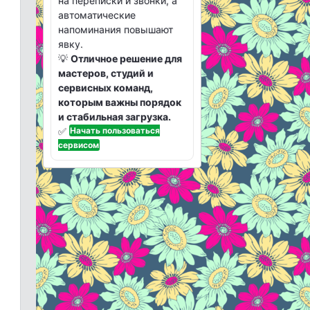
на переписки и звонки, а
автоматические
напоминания повышают
явку.
💡
Отличное решение для
мастеров, студий и
сервисных команд,
которым важны порядок
и стабильная загрузка.
✅
Начать пользоваться
сервисом