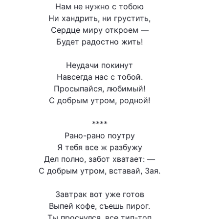
Нам не нужно с тобою
Ни хандрить, ни грустить,
Сердце миру откроем —
Будет радостно жить!
Неудачи покинут
Навсегда нас с тобой.
Просыпайся, любимый!
С добрым утром, родной!
****
Рано-рано поутру
Я тебя все ж разбужу
Дел полно, забот хватает: —
С добрым утром, вставай, Зая.
Завтрак вот уже готов
Выпей кофе, съешь пирог.
Ты проснулся, все тип-топ