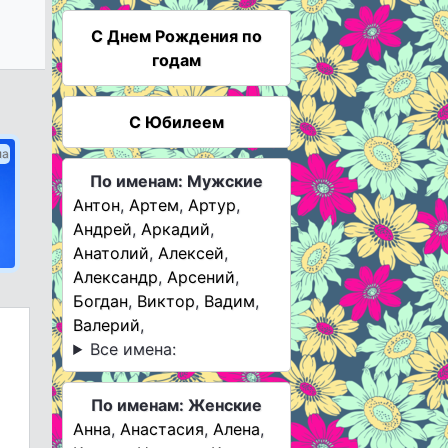
C Днем Рождения по
годам
С Юбилеем
ма
По именам: Мужские
Антон
,
Артем
,
Артур
,
Андрей
,
Аркадий
,
Анатолий
,
Алексей
,
Александр
,
Арсений
,
Богдан
,
Виктор
,
Вадим
,
Валерий
,
Все имена:
По именам: Женские
Анна
,
Анастасия
,
Алена
,