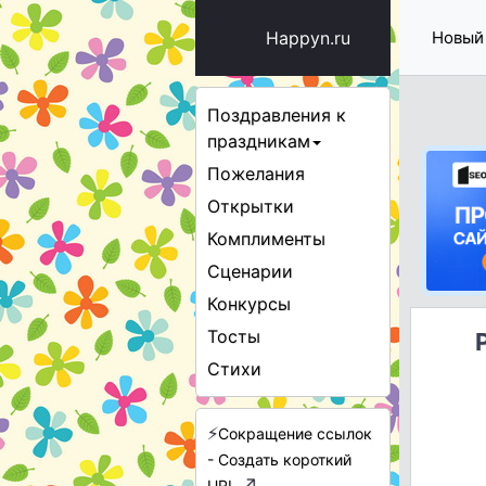
Happyn.ru
Новый
Поздравления к
праздникам
Пожелания
Открытки
Комплименты
Сценарии
Конкурсы
Тосты
Стихи
⚡
Сокращение ссылок
- Создать короткий
↗
URL