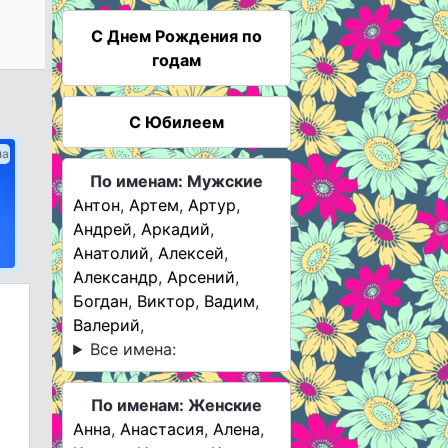
C Днем Рождения по
годам
С Юбилеем
ма
По именам: Мужские
Антон
,
Артем
,
Артур
,
Андрей
,
Аркадий
,
Анатолий
,
Алексей
,
Александр
,
Арсений
,
Богдан
,
Виктор
,
Вадим
,
Валерий
,
Все имена:
По именам: Женские
Анна
,
Анастасия
,
Алена
,