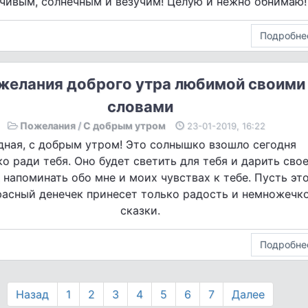
чивым, солнечным и везучим! Целую и нежно обнимаю!
Подробне
желания доброго утра любимой своими
словами
Пожелания
/
С добрым утром
23-01-2019, 16:22
дная, с добрым утром! Это солнышко взошло сегодня
ко ради тебя. Оно будет светить для тебя и дарить сво
, напоминать обо мне и моих чувствах к тебе. Пусть эт
расный денечек принесет только радость и немножечк
сказки.
Подробне
Назад
1
2
3
4
5
6
7
Далее