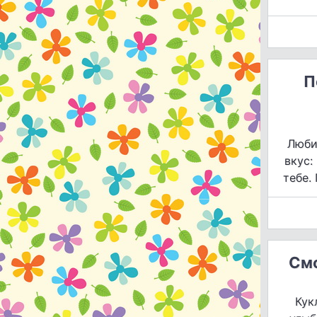
П
Люби
вкус:
тебе.
Смс
Кук