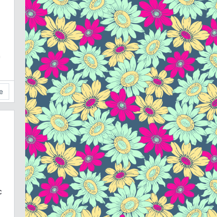
о
е
с