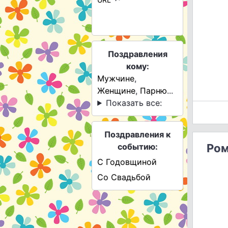
Поздравления
кому:
Мужчине
,
Женщине
,
Парню
...
Показать все:
Поздравления к
событию:
Ром
С Годовщиной
Со Свадьбой