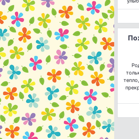
улыб
По
Ро
толь
тепло
прек