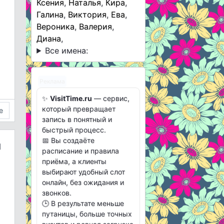
Ксения
,
Наталья
,
Кира
,
Галина
,
Виктория
,
Ева
,
Вероника
,
Валерия
,
Диана
,
Все имена:
Реклама
✨
VisitTime.ru
— сервис,
который превращает
е
запись в понятный и
быстрый процесс.
📅 Вы создаёте
м
расписание и правила
приёма, а клиенты
выбирают удобный слот
онлайн, без ожидания и
звонков.
🕒 В результате меньше
путаницы, больше точных