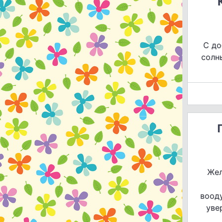
С до
солн
Жел
воод
уве