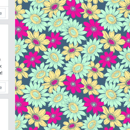
е
а
к
!
е