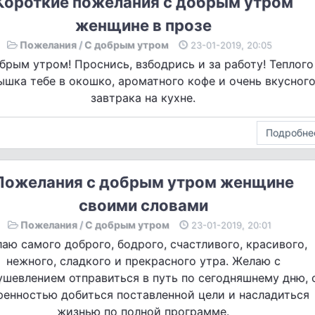
Короткие пожелания с добрым утром
женщине в прозе
Пожелания
/
С добрым утром
23-01-2019, 20:05
брым утром! Проснись, взбодрись и за работу! Теплого
ышка тебе в окошко, ароматного кофе и очень вкусног
завтрака на кухне.
Подробне
Пожелания с добрым утром женщине
своими словами
Пожелания
/
С добрым утром
23-01-2019, 20:01
аю самого доброго, бодрого, счастливого, красивого,
нежного, сладкого и прекрасного утра. Желаю с
ушевлением отправиться в путь по сегодняшнему дню, 
ренностью добиться поставленной цели и насладиться
жизнью по полной программе.