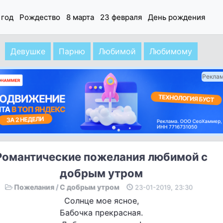
 год
Рождество
8 марта
23 февраля
День рождения
Девушке
Парню
Любимой
Любимому
Рекла
Романтические пожелания любимой с
добрым утром
Пожелания
/
С добрым утром
23-01-2019, 23:30
Солнце мое ясное,
Бабочка прекрасная.