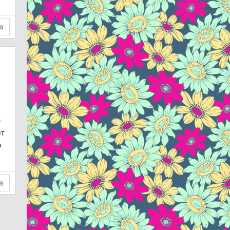
е
е
от
о
е