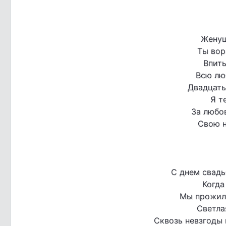
Женуш
Ты вор
Впиты
Всю лю
Двадцать 
Я т
За любо
Свою н
С днем свадь
Когда
Мы прожил
Светла
Сквозь невзгоды