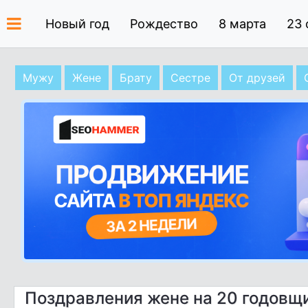
Новый год
Рождество
8 марта
23 
Мужу
Жене
Брату
Сестре
От друзей
Поздравления жене на 20 годовщ