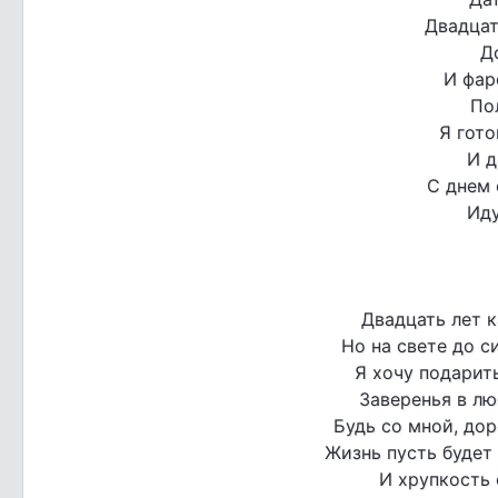
Двадцат
Д
И фар
По
Я гото
И д
С днем 
Иду
Двадцать лет к
Но на свете до с
Я хочу подарит
Заверенья в лю
Будь со мной, дор
Жизнь пусть будет
И хрупкость 