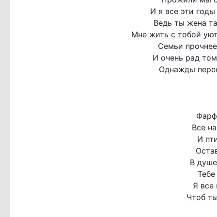
И я все эти год
Ведь ты жена та
Мне жить с тобой уютн
Семьи прочнее 
И очень рад том
Однажды перес
Фарф
Все на
И пт
Оста
В душе
Тебе
Я все
Чтоб ты