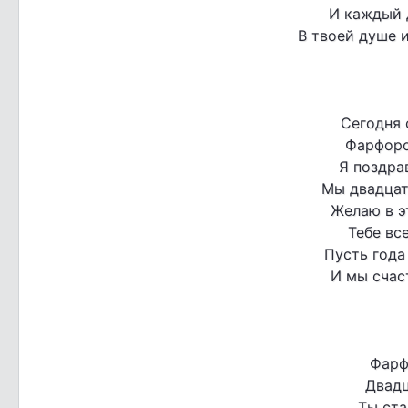
И каждый 
В твоей душе 
Сегодня 
Фарфоро
Я поздра
Мы двадцат
Желаю в э
Тебе вс
Пусть года
И мы счас
Фарф
Двадц
Ты ста