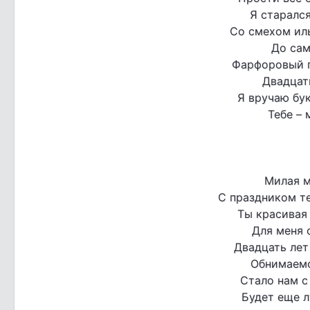
Я старался
Со смехом ил
До сам
Фарфоровый п
Двадцатк
Я вручаю бук
Тебе – 
Милая м
С праздником те
Ты красивая 
Для меня о
Двадцать лет
Обнимаемс
Стало нам с
Будет еще л