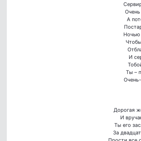
Сервир
Очень
А пот
Поста
Ночью 
Чтобы
Отбл
И се
Тобо
Ты – 
Очень-
Дорогая ж
И вруча
Ты его зас
За двадцат
Прости все о