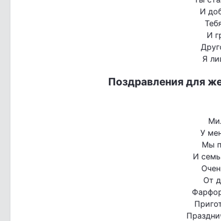
И до
Теб
И г
Друг
Я ли
Поздравления для же
Ми
У мен
Мы п
И семь
Очен
От 
Фарфор
Приго
Празднич