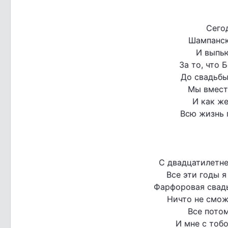
Сего
Шампанск
И выпью
За то, что 
До свадьб
Мы вместе
И как же
Всю жизнь 
С двадцатилетн
Все эти годы 
Фарфоровая свадь
Ничто не смож
Все потом
И мне с тобо