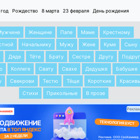
 год
Рождество
8 марта
23 февраля
День рождения
Мужчине
Женщине
Папе
Маме
Крестному
стной
Начальнику
Мужу
Жене
Куме
Сыну
Дяде
Тёте
Брату
Сестре
Другу
Подруг
ю
Коллеге
Свату
Свахе
Дедушке
Бабушке
у
Свекрови
Тестю
Тёще
Короткие
Красив
Стихи
Прикольные
В прозе
Рекла