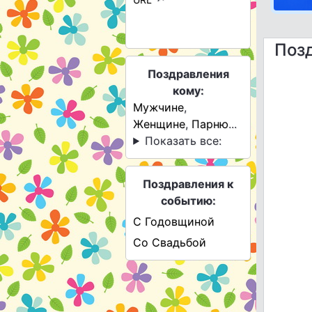
Позд
Поздравления
кому:
Мужчине
,
Женщине
,
Парню
...
Показать все:
Поздравления к
событию:
С Годовщиной
Со Свадьбой