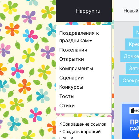
Happyn.ru
Новый
Поздравления к
праздникам
Кре
Пожелания
Дочке
Открытки
Комплименты
Зят
Сценарии
Свекр
Конкурсы
Тосты
Стихи
⚡
Сокращение ссылок
- Создать короткий
↗
URL