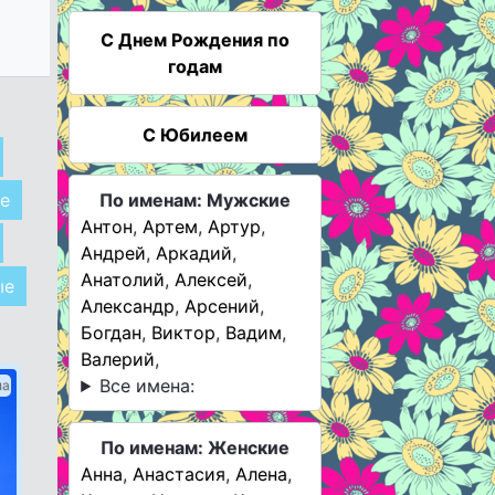
C Днем Рождения по
годам
С Юбилеем
е
По именам: Мужские
Антон
,
Артем
,
Артур
,
Андрей
,
Аркадий
,
Анатолий
,
Алексей
,
ые
Александр
,
Арсений
,
Богдан
,
Виктор
,
Вадим
,
Валерий
,
Все имена:
ма
По именам: Женские
Анна
,
Анастасия
,
Алена
,