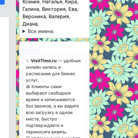
Ксения
,
Наталья
,
Кира
,
Галина
,
Виктория
,
Ева
,
Вероника
,
Валерия
,
Диана
,
Все имена:
Реклама
✨
VisitTime.ru
— удобная
онлайн-запись и
расписание для бизнес
услуг.
📅 Клиенты сами
выбирают свободное
время и записываются
без звонков, а вы видите
всю загрузку в одном
месте, быстро
подтверждаете и
переносите визиты.