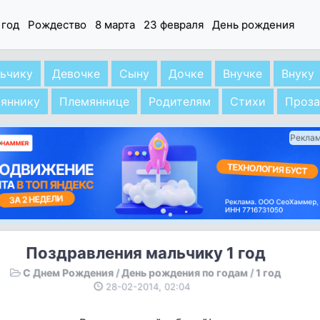
 год
Рождество
8 марта
23 февраля
День рождения
ьчику
Девочке
Сыну
Дочке
Внучке
Внуку
яннику
Племяннице
Родителям
Стихи
Проз
Рекла
Поздравления мальчику 1 год
С Днем Рождения
/
День рождения по годам
/
1 год
28-02-2014, 02:04