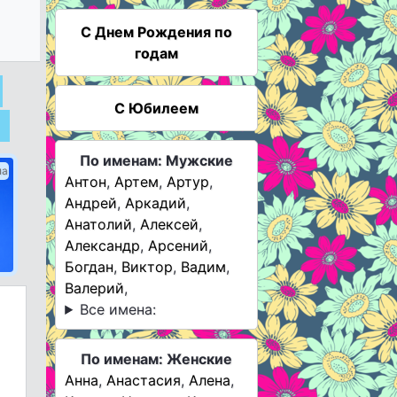
C Днем Рождения по
годам
С Юбилеем
а
По именам: Мужские
ма
Антон
,
Артем
,
Артур
,
Андрей
,
Аркадий
,
Анатолий
,
Алексей
,
Александр
,
Арсений
,
Богдан
,
Виктор
,
Вадим
,
Валерий
,
Все имена:
По именам: Женские
Анна
,
Анастасия
,
Алена
,