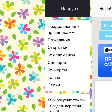
Happyn.ru
Новый
Мал
Поздравления к
праздникам
Плем
Пожелания
Открытки
Комплименты
Сценарии
Конкурсы
Тосты
Стихи
⚡
Сокращение ссылок
- Создать короткий
↗
URL