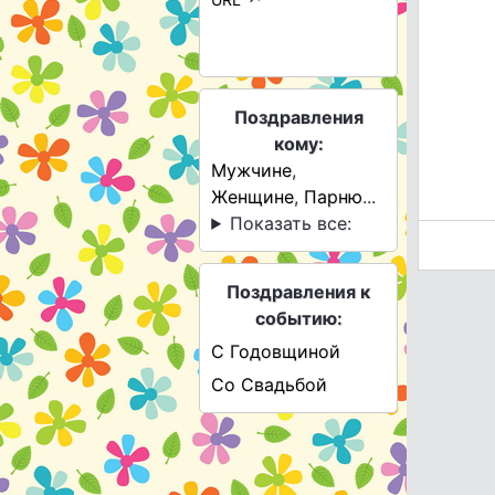
Поздравления
кому:
Мужчине
,
Женщине
,
Парню
...
Показать все:
Поздравления к
событию:
С Годовщиной
Со Свадьбой