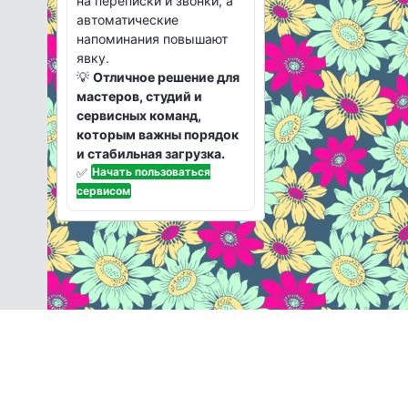
на переписки и звонки, а
автоматические
напоминания повышают
явку.
💡
Отличное решение для
мастеров, студий и
сервисных команд,
которым важны порядок
и стабильная загрузка.
✅
Начать пользоваться
сервисом