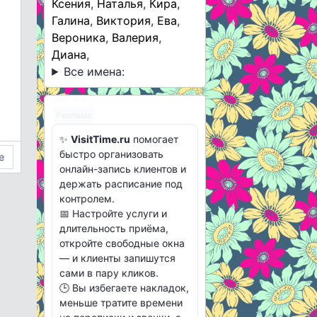
Ксения
,
Наталья
,
Кира
,
Галина
,
Виктория
,
Ева
,
Вероника
,
Валерия
,
Диана
,
Все имена:
Реклама
✨
VisitTime.ru
помогает
быстро организовать
е
онлайн-запись клиентов и
держать расписание под
контролем.
📅 Настройте услуги и
длительность приёма,
откройте свободные окна
— и клиенты запишутся
сами в пару кликов.
🕒 Вы избегаете накладок,
меньше тратите времени