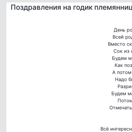
Поздравления на годик племянни
День р
Всей ро
Вместо с
Сок из 
Будем мы
Как по
А потом
Надо б
Разри
Будем м
Потом
Отмечать
Всё интересн