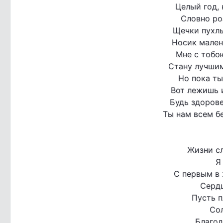
Целый год, 
Словно ро
Щечки пухлы
Носик малень
Мне с тобою
Стану лучшим
Но пока ты
Вот лежишь 
Будь здорове
Ты нам всем б
Жизни сл
Я
С первым в
Серд
Пусть п
Со
Благод