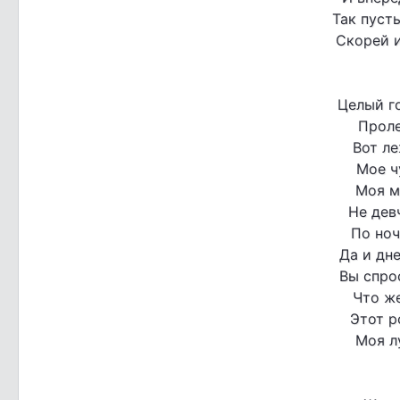
Так пуст
Скорей и
Целый г
Проле
Вот ле
Мое ч
Моя м
Не дев
По ноч
Да и дне
Вы спрос
Что же
Этот р
Моя л