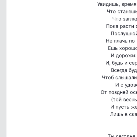
Увидишь, время
Что станешь
Что загля
Пока расти 
Послушной
Не плачь по 
Ешь хорошо
И дорожи:
И, будь и се
Всегда буд
Чтоб слышали
И с удов
От поздней ос
(той весны
И пусть ж
Лишь в ска
Ты сегодня