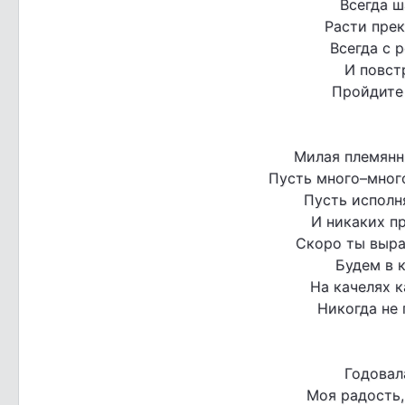
Всегда ш
Расти прек
Всегда с 
И повст
Пройдите 
Милая племянни
Пусть много–много
Пусть исполн
И никаких пр
Скоро ты выра
Будем в к
На качелях к
Никогда не 
Годовал
Моя радость,