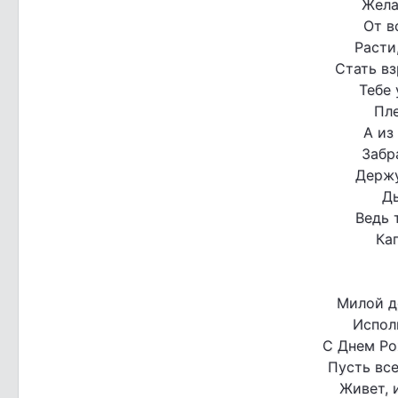
Жела
От в
Расти
Стать вз
Тебе 
Пле
А из
Забр
Держу
Ды
Ведь 
Ка
Милой д
Испол
С Днем Ро
Пусть все
Живет, 