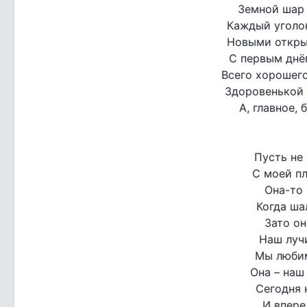
Земной шар 
Каждый уголо
Новыми откры
С первым днё
Всего хорошего
Здоровенькой 
А, главное,
Пусть не 
С моей п
Она-то 
Когда ша
Зато он
Наш лучи
Мы любим
Она – наш
Сегодня 
И впере