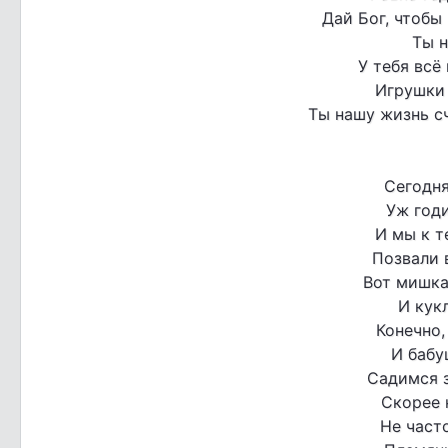
Дай Бог, чтобы 
Ты н
У тебя всё
Игрушки 
Ты нашу жизнь с
Сегодня
Уж годи
И мы к т
Позвали 
Вот мишка
И кукл
Конечно,
И бабу
Садимся з
Скорее 
Не часто