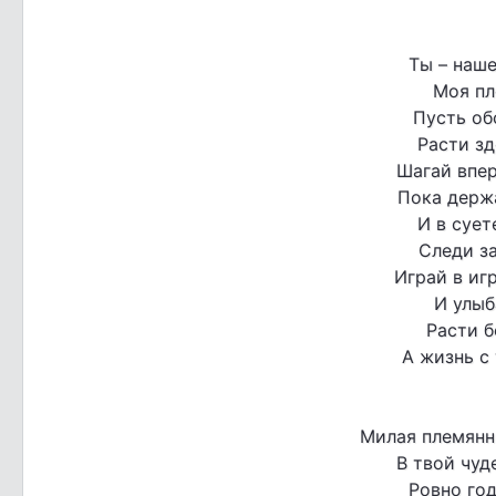
Ты – наше
Моя пл
Пусть об
Расти з
Шагай впер
Пока держа
И в сует
Следи з
Играй в иг
И улыб
Расти б
А жизнь с
Милая племянн
В твой чуд
Ровно год