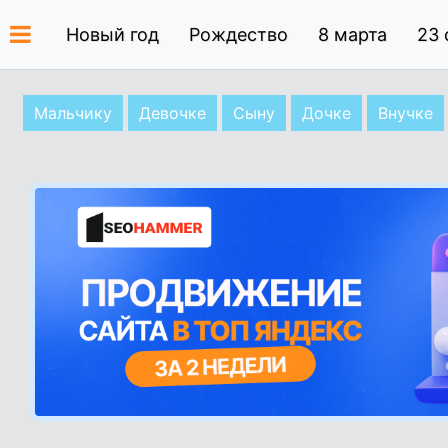
Новый год
Рождество
8 марта
23 
Мальчику
Девочке
Сыну
Дочке
Внучке