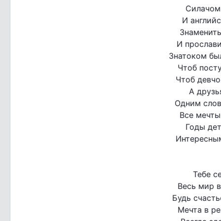
Силачом
И английс
Знамениты
И прослави
Знатоком бы
Чтоб пост
Чтоб девчо
А друзь
Одним слов
Все мечты
Годы де
Интересным
Тебе с
Весь мир в
Будь счасть
Мечта в ре