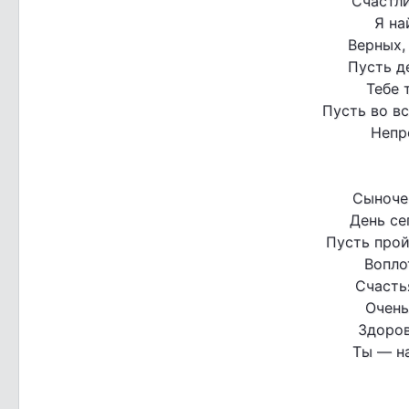
Счастли
Я на
Верных,
Пусть д
Тебе 
Пусть во вс
Непр
Сыноче
День се
Пусть прой
Вопло
Счастья
Очень
Здоров
Ты — на