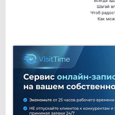
Всегда зд
Шагай вп
Чтоб радос
Как мож