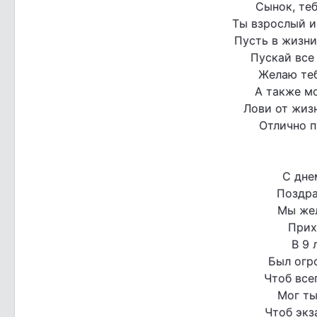
Сынок, теб
Ты взрослый и
Пусть в жизни
Пускай все
Желаю теб
А также м
Лови от жиз
Отлично п
С дне
Поздра
Мы жел
Прих
В 9 
Был огр
Чтоб все
Мог ты
Чтоб экз