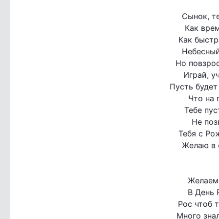
Сынок, те
Как врем
Как быстр
Небесный 
Но повзрос
Играй, у
Пусть будет
Что на 
Тебе пус
Не поз
Тебя с Ро
Желаю в 
Желаем 
В День 
Рос чтоб 
Много знал