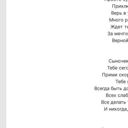
Приклю
Верь в 
Много р
Ждет те
За мечто
Верной
Сыночек
Тебе сег
Прими скор
Тебе 
Всегда быть д
Всех сла
Все делать
И никогда,