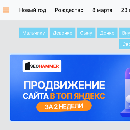
Новый год
Рождество
8 марта
23 
Мальчику
Девочке
Сыну
Дочке
Вн
Св