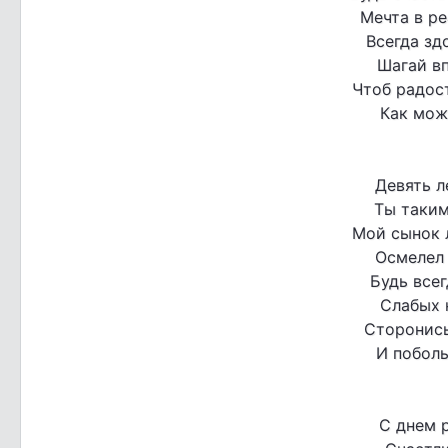
Мечта в ре
Всегда зд
Шагай вп
Чтоб радос
Как мож
Девять л
Ты таким
Мой сынок 
Осмелел 
Будь всег
Слабых 
Сторонись
И побол
С днем 