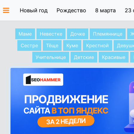
Новый год
Рождество
8 марта
23 
Маме
Невестке
Дочке
Племяннице
Ж
Сестре
Тёще
Куме
Крестной
Девуш
Учительнице
Детские
Красивые