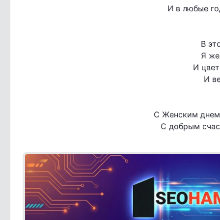
И в любые го
В эт
Я же
И цвет
И в
С Женским днем 
С добрым счаст