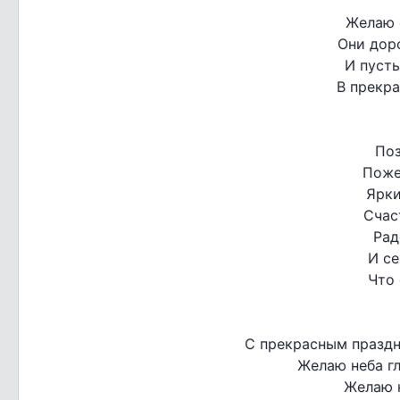
Желаю 
Они дор
И пуст
В прекра
Поз
Поже
Ярки
Счас
Рад
И с
Что 
С прекрасным праздн
Желаю неба гл
Желаю 