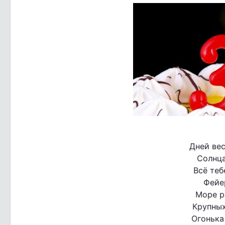
Дней вес
Солнца
Всё теб
Фейе
Море р
Крупных
Огонька