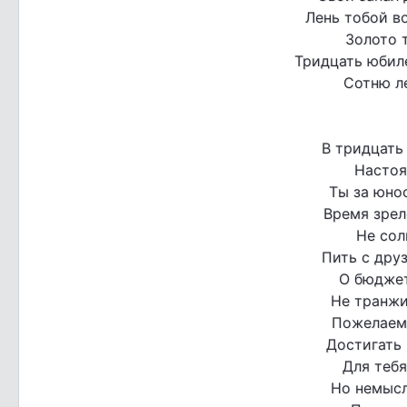
Лень тобой во
Золото т
Тридцать юбил
Сотню л
В тридцать
Настоя
Ты за юно
Время зрел
Не сол
Пить с друз
О бюджет
Не транжи
Пожелаем 
Достигать
Для тебя
Но немысл