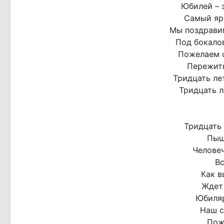
Юбилей – 
Самый яр
Мы поздрави
Под бокало
Пожелаем с
Пережить
Тридцать ле
Тридцать л
Тридцать 
Пыш
Человеч
Вс
Как 
Ждет
Юбиляр
Наш с
Пож