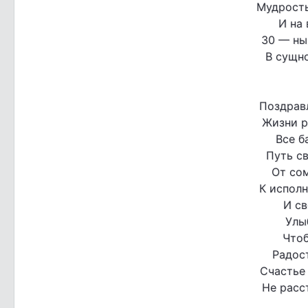
Мудрость
И на 
30 — ны
В сущно
Поздравл
Жизни р
Все б
Путь с
От со
К испол
И с
Улы
Чтоб
Радост
Счастье
Не расс