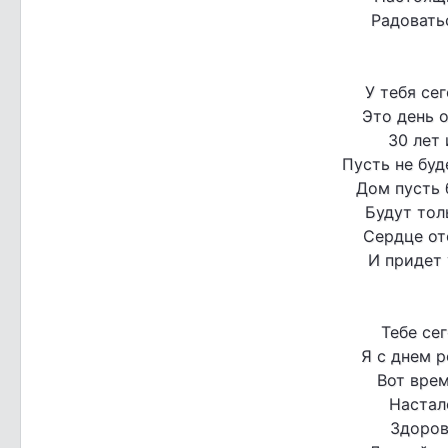
Радоватьс
У тебя се
Это день о
30 лет 
Пусть не буд
Дом пусть 
Будут тол
Сердце от
И придет 
Тебе сег
Я с днем 
Вот вре
Настал
Здоров