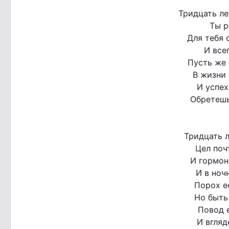
Тридцать ле
Ты р
Для тебя 
И все
Пусть же 
В жизни 
И успех
Обретешь
Тридцать л
Цел поч
И гормон
И в ноч
Порох е
Но быть
Повод 
И вгляд