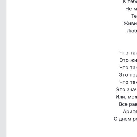
К теб
Не м
Те
Живи 
Люб
Что та
Это жи
Что та
Это пр
Что та
Это зна
Или, мо
Все рав
Ариф
С днем р