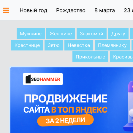
Новый год
Рождество
8 марта
23 
Мужчине
Женщине
Знакомой
Другу
Крестнице
Зятю
Невестке
Племяннику
Прикольные
Красив