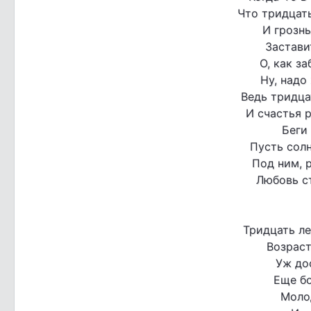
Что тридцать
И грозн
Застави
О, как з
Ну, надо
Ведь тридца
И счастья 
Беги 
Пусть солн
Под ним, 
Любовь ст
Тридцать ле
Возраст
Уж до
Еще б
Моло