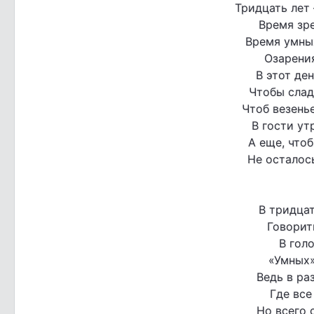
Тридцать лет
Время зре
Время умны
Озарени
В этот де
Чтобы слад
Чтоб везень
В гости ут
А еще, чтоб
Не осталось
В тридцат
Говорит
В гол
«Умных»
Ведь в ра
Где все
Но всего 