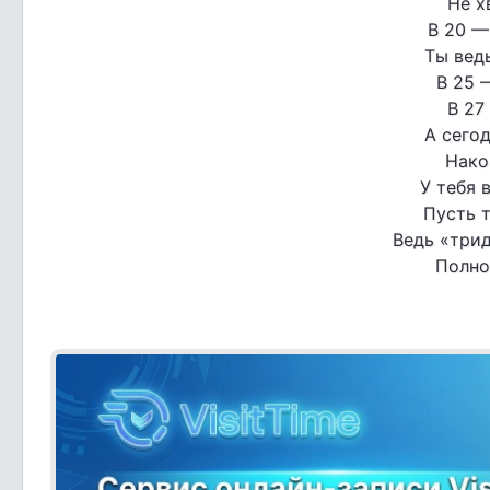
Не х
В 20 —
Ты вед
В 25 
В 27
А сего
Нако
У тебя 
Пусть т
Ведь «три
Полно