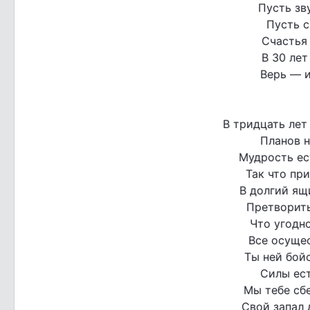
Пусть зв
Пусть с
Счастья
В 30 лет
Верь — и
В тридцать лет
Планов н
Мудрость ест
Так что при
В долгий ящ
Претворить
Что угодно
Все осуще
Ты ней бойс
Силы ест
Мы тебе сб
Свой запал 