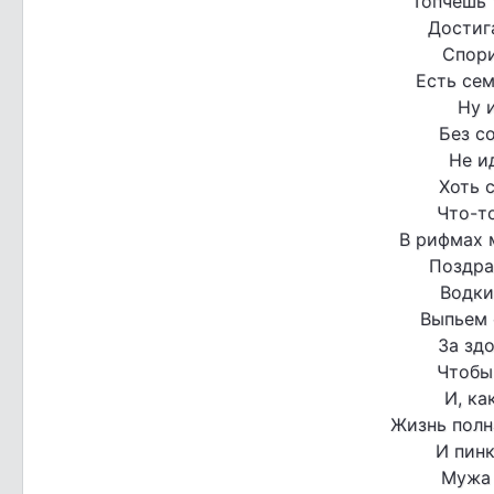
Топчешь 
Достиг
Спори
Есть сем
Ну и
Без со
Не и
Хоть 
Что-то
В рифмах 
Поздра
Водки
Выпьем 
За здо
Чтобы
И, ка
Жизнь полн
И пинк
Мужа 