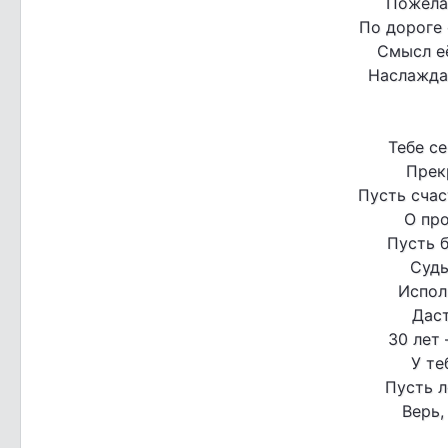
Пожела
По дороге 
Смысл её
Наслаждай
Тебе се
Прек
Пусть счас
О пр
Пусть 
Судь
Испол
Даст
30 лет 
У те
Пусть л
Верь,