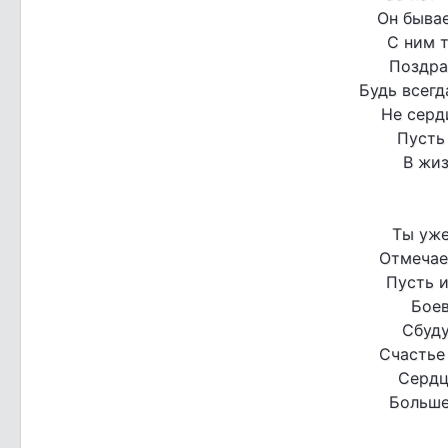
Он бывае
С ним т
Поздра
Будь всегд
Не серд
Пусть
В жиз
Ты уже
Отмечае
Пусть и
Боев
Сбуду
Счастье 
Сердц
Больше 