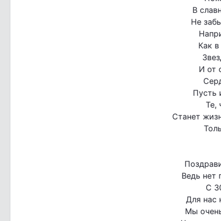
В слав
Не заб
Напри
Как в
Звез
И от 
Серд
Пусть 
Те,
Станет жизн
Тол
Поздрави
Ведь нет 
С 3
Для нас 
Мы очень