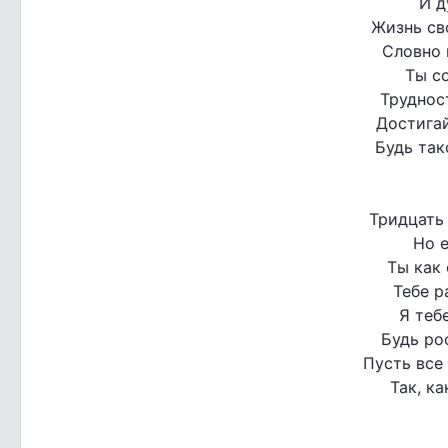
И д
Жизнь св
Словно в
Ты с
Труднос
Достигай
Будь так
Тридцать 
Но е
Ты как 
Тебе р
Я теб
Будь рос
Пусть все
Так, к