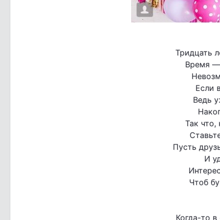
Тридцать л
Время —
Невозм
Если в
Ведь 
Накоп
Так что,
Ставьте
Пусть друз
И у
Интере
Чтоб бу
Когда-то в