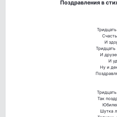
Поздравления в сти
Тридцать 
Счасть
И здо
Тридцать 
И друз
И у
Ну и де
Поздравл
Тридцать 
Так позд
Юбилей
Шутка л