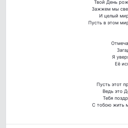
Твой День рож
Зажжем мы све
И целый мир
Пусть в этом ми
Отмеча
Зага
Я увер
Её ис
Пусть этот пр
Ведь это Д
Тебя поздр
С тобою жить м