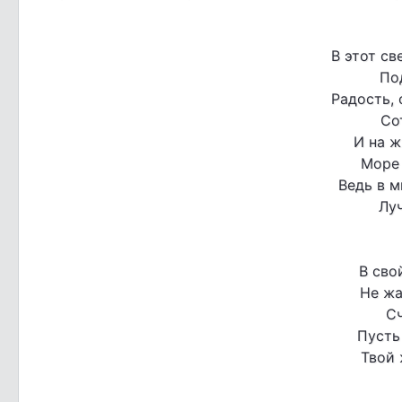
В этот св
По
Радость, 
Со
И на 
Море 
Ведь в м
Луч
В сво
Не жа
Сч
Пусть
Твой 