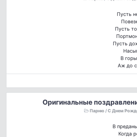
Пусть н
Повез
Пусть т
Портмон
Пусть до
Насы
В горы
Аж до 
Оригинальные поздравлени
Парню
/
С Днем Рожд
В предань
Когда 