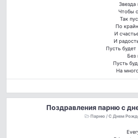
Звезда 
Чтобы с
Так пус
По крайн
И счасть
И радость
Пусть будет 
Без 
Пусть буд
На много
Поздравления парню с дн
Парню
/
С Днем Рожд
Ever