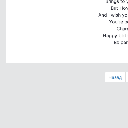
Brings to 
But I l
And I wish you
You're b
Char
Happy birth
Be per
Назад