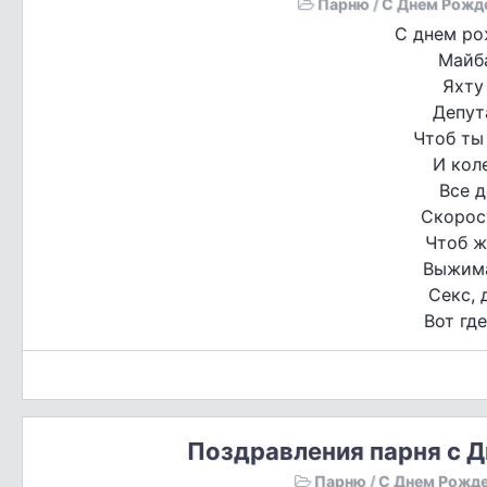
Парню
/
С Днем Рожд
С днем ро
Майб
Яхту
Депут
Чтоб ты
И кол
Все д
Скорост
Чтоб ж
Выжима
Секс, 
Вот где
Поздравления парня с Д
Парню
/
С Днем Рожд