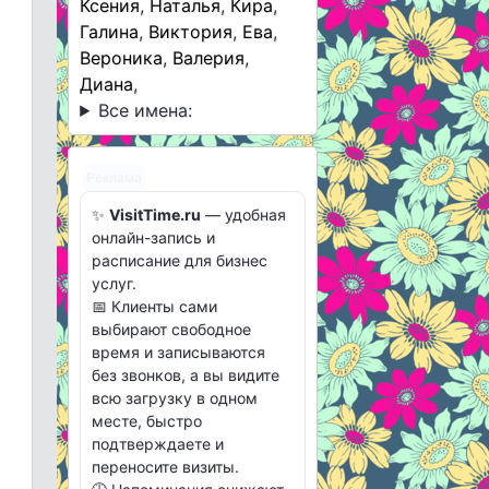
Ксения
,
Наталья
,
Кира
,
Галина
,
Виктория
,
Ева
,
Вероника
,
Валерия
,
Диана
,
Все имена:
Реклама
✨
VisitTime.ru
— удобная
онлайн-запись и
расписание для бизнес
услуг.
📅 Клиенты сами
выбирают свободное
время и записываются
без звонков, а вы видите
всю загрузку в одном
месте, быстро
подтверждаете и
переносите визиты.