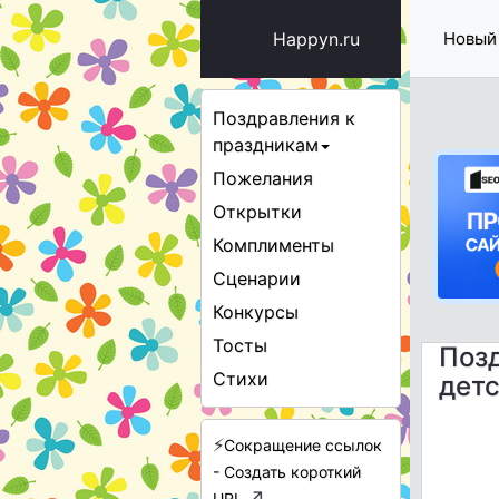
Happyn.ru
Новый
Поздравления к
праздникам
Пожелания
Открытки
Комплименты
Сценарии
Конкурсы
Тосты
Позд
Стихи
дет
⚡
Сокращение ссылок
- Создать короткий
↗
URL