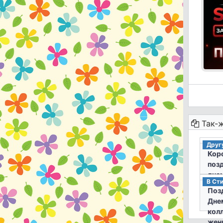
Так-ж
Другу
Кор
поз
дне
В Ст
друг
Поз
Дне
кол
жен