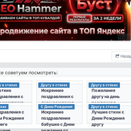
Рекла
Наза
е советуем посмотреть:
 в стихах
Другу в стихах
Другу в стихах
откие
Искренние
Пожелания
дравления с
поздравления с
другу на день
м рождения
днем рождения
рождения в
ихах
С Днем Рождения
Другу в стихах
у в стихах
другу стихи
стихах
дравления с
Искренние
Лучшие стихи с
м Рождения
поздравления
Днем Рождения
леге
бабушке с Днем
другу
щине
рождения от