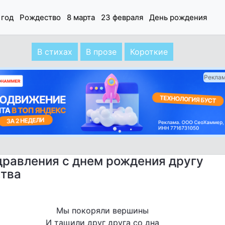
 год
Рождество
8 марта
23 февраля
День рождения
В стихах
В прозе
Короткие
Рекла
равления с днем рождения другу
ства
Мы покоряли вершины
И тащили друг друга со дна