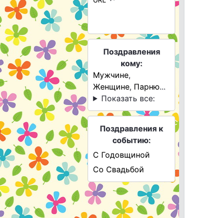
Поздравления
кому:
Мужчине
,
Женщине
,
Парню
...
Показать все:
Поздравления к
событию:
С Годовщиной
Со Свадьбой