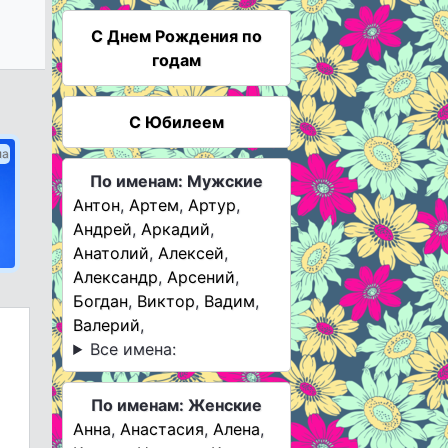
C Днем Рождения по
годам
С Юбилеем
ма
По именам: Мужские
Антон
,
Артем
,
Артур
,
Андрей
,
Аркадий
,
Анатолий
,
Алексей
,
Александр
,
Арсений
,
Богдан
,
Виктор
,
Вадим
,
Валерий
,
Все имена:
По именам: Женские
Анна
,
Анастасия
,
Алена
,