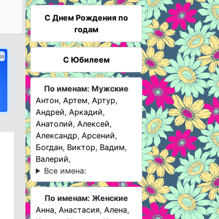
C Днем Рождения по
годам
ма
С Юбилеем
По именам: Мужские
Антон
,
Артем
,
Артур
,
Андрей
,
Аркадий
,
Анатолий
,
Алексей
,
Александр
,
Арсений
,
Богдан
,
Виктор
,
Вадим
,
Валерий
,
Все имена:
По именам: Женские
Анна
,
Анастасия
,
Алена
,