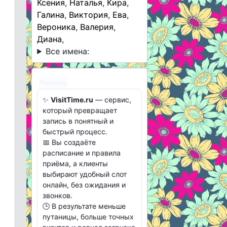
Ксения
,
Наталья
,
Кира
,
Галина
,
Виктория
,
Ева
,
Вероника
,
Валерия
,
Диана
,
Все имена:
Реклама
✨
VisitTime.ru
— сервис,
который превращает
запись в понятный и
быстрый процесс.
📅 Вы создаёте
расписание и правила
приёма, а клиенты
выбирают удобный слот
онлайн, без ожидания и
звонков.
🕒 В результате меньше
путаницы, больше точных