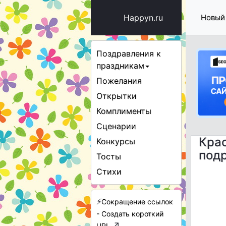
Happyn.ru
Новый
Поздравления к
праздникам
Пожелания
Открытки
Комплименты
Сценарии
Кра
Конкурсы
подр
Тосты
Стихи
⚡
Сокращение ссылок
- Создать короткий
↗
URL