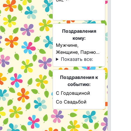
Поздравления
кому:
Мужчине
,
Женщине
,
Парню
...
Показать все:
Поздравления к
событию:
С Годовщиной
Со Свадьбой