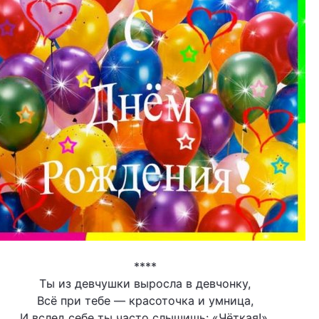
****
Ты из девчушки выросла в девчонку,
Всё при тебе — красоточка и умница,
И вслед себе ты часто слышишь: «Чёткая!»,