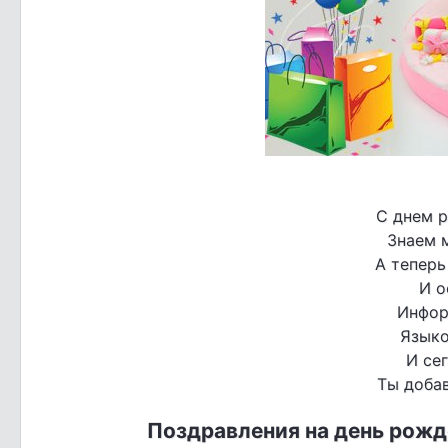
С днем р
Знаем м
А теперь
И о
Инфор
Языко
И се
Ты добав
Поздравления на день рожд