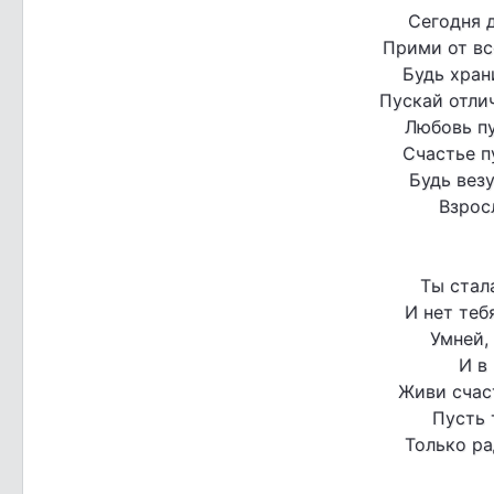
Сегодня 
Прими от вс
Будь хран
Пускай отли
Любовь пу
Счастье п
Будь везу
Взрос
Ты стал
И нет теб
Умней,
И в
Живи счаст
Пусть 
Только ра