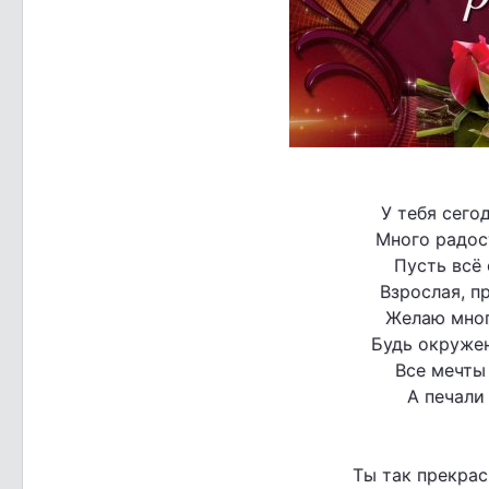
У тебя сего
Много радост
Пусть всё 
Взрослая, п
Желаю мног
Будь окруже
Все мечты 
А печали
Ты так прекрас