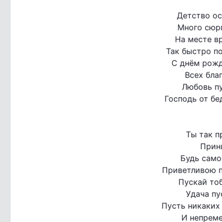
Детство ос
Много сюр
На месте вр
Так быстро по
С днём рожд
Всех бла
Любовь пу
Господь от бе
Ты так п
Прин
Будь само
Приветливою пу
Пускай то
Удача пу
Пусть никаких 
И непреме