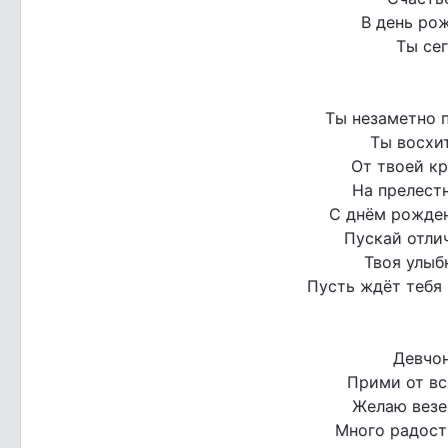
В день ро
Ты сег
Ты незаметно п
Ты восхит
От твоей кр
На прелест
С днём рожден
Пускай отли
Твоя улыбк
Пусть ждёт тебя
Девчон
Прими от вс
Желаю везен
Много радост