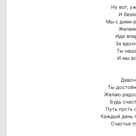
Ну вот, у
И безз
Мы с днем 
Желаем
Иди впе
За вдох
Ты наша
И мы вс
Девоч
Ты достойн
Желаю радост
Будь счаст
Путь пусть 
Каждый день п
Счастье п