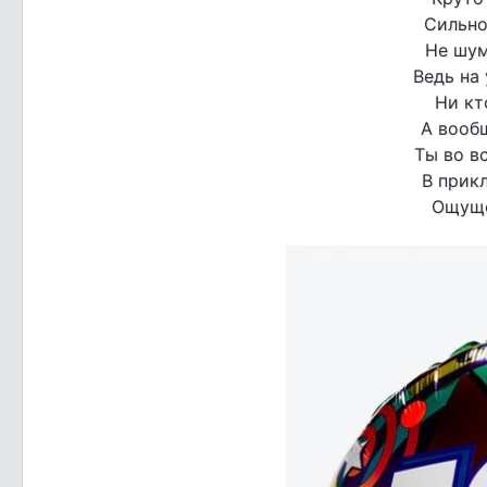
Сильно
Не шум
Ведь на 
Ни кт
А вооб
Ты во в
В прик
Ощуще