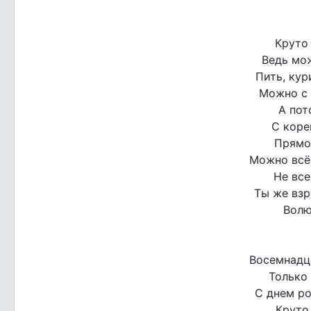
Круто
Ведь мож
Пить, кур
Можно с 
А пот
С коре
Прямо 
Можно всё.
Не все
Ты же вз
Волю
Восемнадц
Только
С днем р
Круто