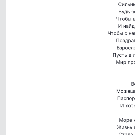
Сильны
Будь б
Чтобы в
И найд
Чтобы с не
Поздрав
Взросл
Пусть в 
Мир про
В
Можешь
Паспор
И хот
Море 
Жизнь 
Стала 