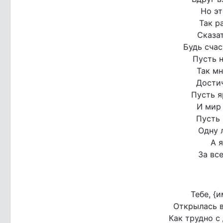
Но эт
Так р
Сказат
Будь счас
Пусть н
Так мн
Достич
Пусть я
И мир 
Пусть 
Одну 
А 
За вс
Тебе, {
Открылась в
Как трудно с