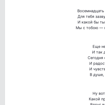
Восемнадцать 
Для тебя зазв
И какой бы ты
Мы с тобою — 
Еще не
И так 
Сегодня 
И радост
И чувст
В душе,
Ну вот
Какой п
Вдруг в