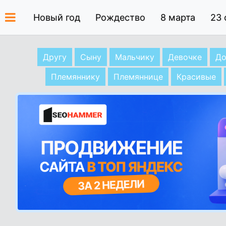
Новый год
Рождество
8 марта
23 
Другу
Сыну
Мальчику
Девочке
До
Племяннику
Племяннице
Красивые