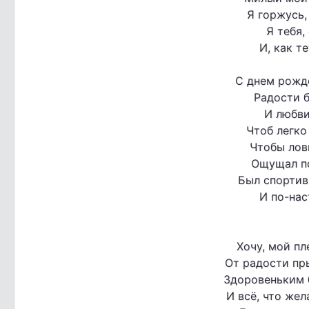
Я горжусь,
Я тебя,
И, как т
С днем рожд
Радости 
И любви
Чтоб легко
Чтобы лов
Ощущал по
Был спортив
И по-на
Хочу, мой пл
От радости пры
Здоровеньким 
И всё, что жел