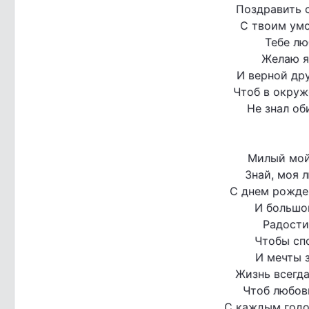
Поздравить с
С твоим умо
Тебе лю
Желаю я
И верной дру
Чтоб в окру
Не знал об
Милый мой
Знай, моя л
С днем рожде
И большо
Радости
Чтобы сп
И мечты 
Жизнь всегда
Чтоб любов
С каждым годо