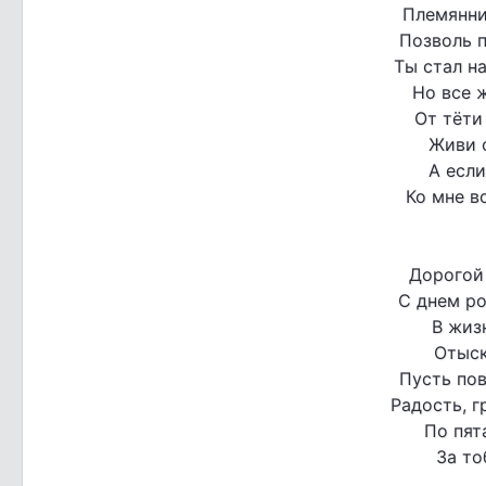
Племянни
Позволь п
Ты стал на
Но все 
От тёти
Живи 
А есл
Ко мне в
Дорогой
С днем р
В жиз
Отыск
Пусть пов
Радость, г
По пят
За то