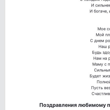
И сильнее
И богаче, 
Мое с
Мой пл
С днем р
Наш р
Будь зд
Нам на 
Маму с п
Сильным
Будет жиз
Полной
Пусть вез
Счастлив
Поздравления любимому пл