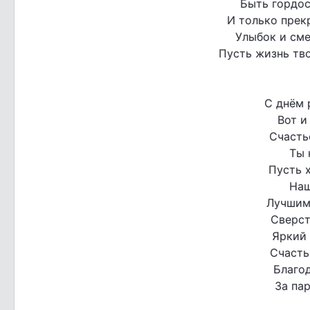
Быть гордо
И только прек
Улыбок и сме
Пусть жизнь тво
С днём 
Вот и
Счасть
Ты 
Пусть х
Наш
Лучшим
Сверст
Яркий 
Счасть
Благо
За пар