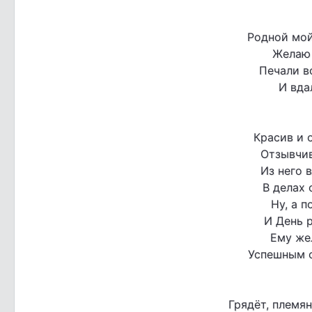
Родной мо
Желаю 
Печали в
И вда
Красив и 
Отзывчив
Из него 
В делах 
Ну, а п
И День 
Ему же
Успешным с
Грядёт, племян