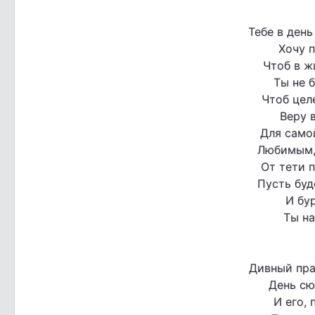
Тебе в день
Хочу п
Чтоб в ж
Ты не б
Чтоб цел
Веру 
Для само
Любимым,
От тети 
Пусть буд
И бу
Ты на
Дивный пра
День сю
И его, 